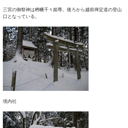
三宮の御祭神は栲幡千々姫尊。後ろから越前禅定道の登山
口となっている。
境内社