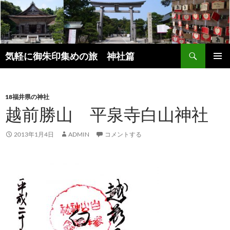
コ
ン
テ
ン
検
ツ
気軽に御朱印集めの旅 神社篇
索
へ
メインメ
ス
ニュー
キ
18福井県の神社
ッ
越前勝山 平泉寺白山神社
プ
2013年1月4日
ADMIN
コメントする