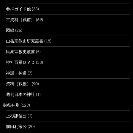
参拝ガイド他
(33)
古資料（戦前）
(69)
図録
(26)
山岳宗教史研究叢書
(18)
民衆宗教史叢書
(5)
神社百景ＤＶＤ
(58)
神話・神道
(7)
資料（戦後）
(90)
週刊日本の神社
(1)
御祭神別
(129)
上杉謙信公
(1)
前田利家公
(20)