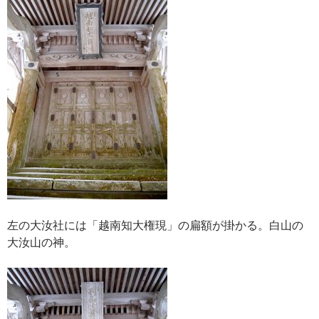
左の大汝社には「越南知大権現」の扁額が掛かる。白山の
大汝山の神。