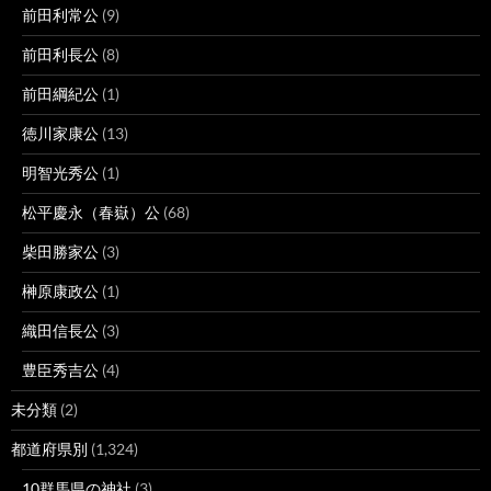
前田利常公
(9)
前田利長公
(8)
前田綱紀公
(1)
徳川家康公
(13)
明智光秀公
(1)
松平慶永（春嶽）公
(68)
柴田勝家公
(3)
榊原康政公
(1)
織田信長公
(3)
豊臣秀吉公
(4)
未分類
(2)
都道府県別
(1,324)
10群馬県の神社
(3)