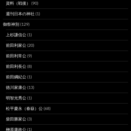
資料（戦後）
(90)
週刊日本の神社
(1)
御祭神別
(129)
上杉謙信公
(1)
前田利家公
(20)
前田利常公
(9)
前田利長公
(8)
前田綱紀公
(1)
徳川家康公
(13)
明智光秀公
(1)
松平慶永（春嶽）公
(68)
柴田勝家公
(3)
榊原康政公
(1)