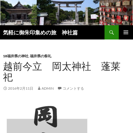
コ
ン
テ
ン
検
ツ
気軽に御朱印集めの旅 神社篇
索
へ
メインメ
ス
ニュー
キ
18福井県の神社
,
福井県の祭礼
ッ
越前今立 岡太神社 蓬莱
プ
祀
2016年2月11日
ADMIN
コメントする