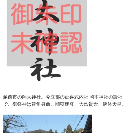
越前市の岡太神社。今立郡の延喜式内社 岡本神社の論社
で、御祭神は建角身命、國狹槌尊、大己貴命、継体天皇。