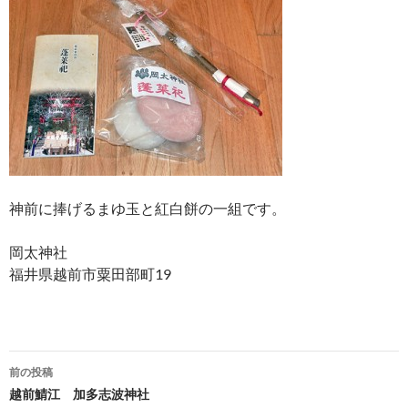
神前に捧げるまゆ玉と紅白餅の一組です。
岡太神社
福井県越前市粟田部町19
投
前の投稿
稿
越前鯖江 加多志波神社