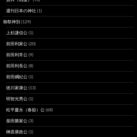
週刊日本の神社
(1)
御祭神別
(129)
上杉謙信公
(1)
前田利家公
(20)
前田利常公
(9)
前田利長公
(8)
前田綱紀公
(1)
徳川家康公
(13)
明智光秀公
(1)
松平慶永（春嶽）公
(68)
柴田勝家公
(3)
榊原康政公
(1)