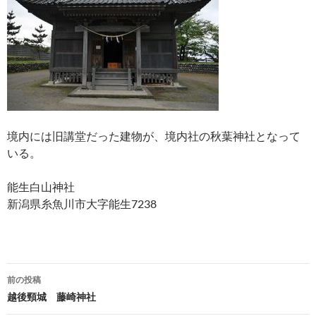
境内には旧講堂だった建物が、境内社の秋葉神社となって
いる。
能生白山神社
新潟県糸魚川市大字能生7238
投
前の投稿
稿
越後頸城 藤崎神社