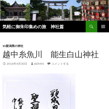
コ
ン
テ
ン
検
ツ
気軽に御朱印集めの旅 神社篇
索
へ
メインメ
ス
ニュー
キ
15新潟県の神社
ッ
越中糸魚川 能生白山神社
プ
2016年4月30日
ADMIN
コメントする