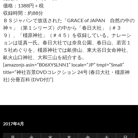
価格：1388円＋税
収録時間：約88分
ＢＳジャパンで放送された「GRACE of JAPAN 自然の中の
神々」（第１シリーズ）の中から「春日大社」（＃３
９）、「橿原神社」（＃４５）を収録している。ナレーシ
ョンは堤真一氏。春日大社では奈良公園、春日山、若宮１
５社めぐりを、橿原神社では畝傍山、東大谷日女命神社、
畝火山口神社、大和三山を紹介する。
[amazonjs asin=”B06XYSLNN1″ locale=”JP” tmpl=”Small”
title=”神社百景DVDコレクション 24号 (春日大社・橿原神
社) 分冊百科 (DVD付)”]
2017年4月
月
火
水
木
金
土
日