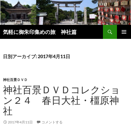
コ
ン
テ
ン
検
ツ
気軽に御朱印集めの旅 神社篇
索
へ
メインメ
ス
ニュー
キ
日別アーカイブ: 2017年4月11日
ッ
プ
神社百景ＤＶＤ
神社百景ＤＶＤコレクショ
ン２４ 春日大社・橿原神
社
2017年4月11日
コメントする