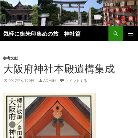
コ
ン
テ
ン
検
ツ
気軽に御朱印集めの旅 神社篇
索
へ
メインメ
ス
ニュー
キ
参考文献
ッ
大阪府神社本殿遺構集成
プ
2017年6月29日
ADMIN
コメントする