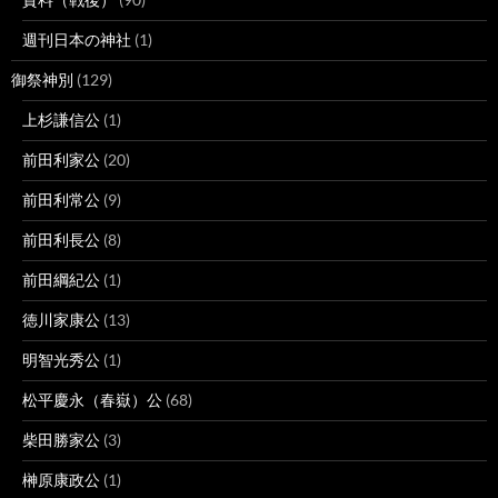
週刊日本の神社
(1)
御祭神別
(129)
上杉謙信公
(1)
前田利家公
(20)
前田利常公
(9)
前田利長公
(8)
前田綱紀公
(1)
徳川家康公
(13)
明智光秀公
(1)
松平慶永（春嶽）公
(68)
柴田勝家公
(3)
榊原康政公
(1)