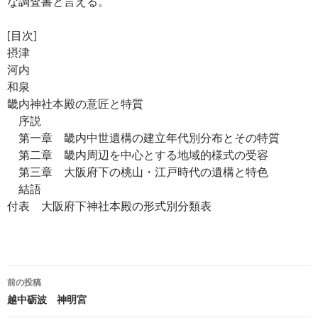
な調査書と言える。
[目次]
摂津
河内
和泉
畿内神社本殿の意匠と特質
序説
第一章 畿内中世遺構の建立年代別分布とその特質
第二章 畿内周辺を中心とする地域的様式の受容
第三章 大阪府下の桃山・江戸時代の遺構と特色
結語
付表 大阪府下神社本殿の形式別分類表
投
前の投稿
稿
越中砺波 神明宮