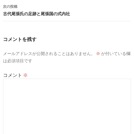
ナ
次の投稿
ビ
古代尾張氏の足跡と尾張国の式内社
ゲ
ー
コメントを残す
シ
メールアドレスが公開されることはありません。
※
が付いている欄
ョ
は必須項目です
ン
コメント
※