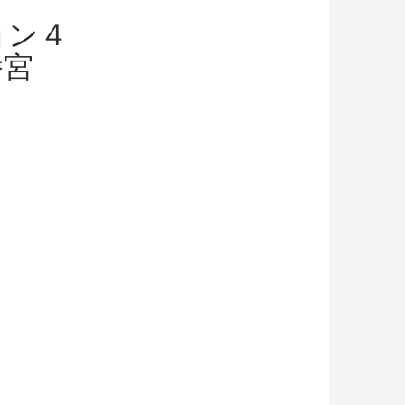
ョン４
幡宮