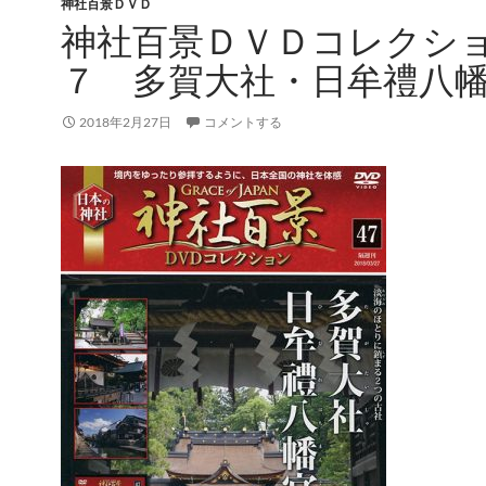
神社百景ＤＶＤ
神社百景ＤＶＤコレクシ
７ 多賀大社・日牟禮八
2018年2月27日
コメントする