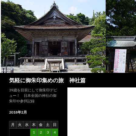
コ
ン
テ
ン
ツ
へ
ス
キ
ッ
プ
検
気軽に御朱印集めの旅 神社篇
索
39歳を目前にして御朱印デビ
ュー！ 日本全国の神社の御
朱印や参拝記録
2018年2月
月
火
水
木
金
土
日
1
2
3
4