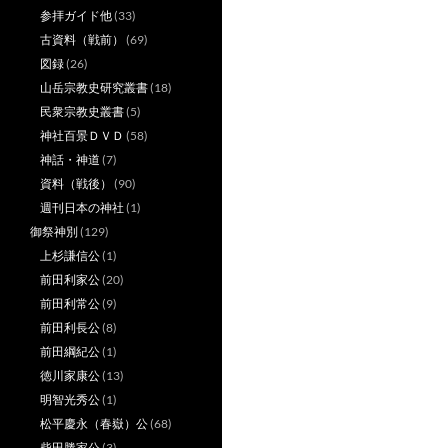
参拝ガイド他
(33)
古資料（戦前）
(69)
図録
(26)
山岳宗教史研究叢書
(18)
民衆宗教史叢書
(5)
神社百景ＤＶＤ
(58)
神話・神道
(7)
資料（戦後）
(90)
週刊日本の神社
(1)
御祭神別
(129)
上杉謙信公
(1)
前田利家公
(20)
前田利常公
(9)
前田利長公
(8)
前田綱紀公
(1)
徳川家康公
(13)
明智光秀公
(1)
松平慶永（春嶽）公
(68)
柴田勝家公
(3)