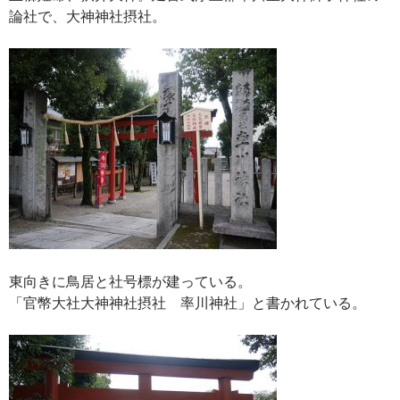
論社で、大神神社摂社。
東向きに鳥居と社号標が建っている。
「官幣大社大神神社摂社 率川神社」と書かれている。