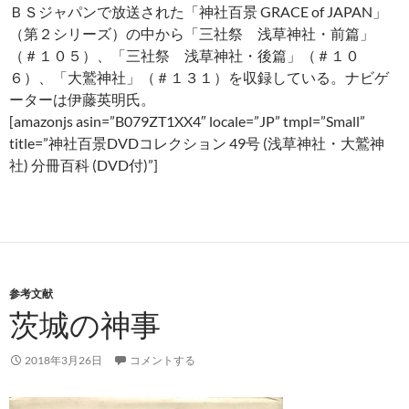
ＢＳジャパンで放送された「神社百景 GRACE of JAPAN」
（第２シリーズ）の中から「三社祭 浅草神社・前篇」
（＃１０５）、「三社祭 浅草神社・後篇」（＃１０
６）、「大鷲神社」（＃１３１）を収録している。ナビゲ
ーターは伊藤英明氏。
[amazonjs asin=”B079ZT1XX4″ locale=”JP” tmpl=”Small”
title=”神社百景DVDコレクション 49号 (浅草神社・大鷲神
社) 分冊百科 (DVD付)”]
参考文献
茨城の神事
2018年3月26日
コメントする