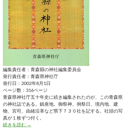
編集責任者：青森縣の神社編集委員会
発行責任者：青森県神社庁
発行日：2002年8月1日
ページ数：316ページ
青森県神社庁五十年史に続き編集されたのが、この青森県
の神社誌である。鎮座地。御祭神、例祭日、境内地、建
物、宮司、由緒沿革など県下７３０社を記する。社頭の写
真が１枚ずつ付く。
青森縣の神社
続きを読む
→