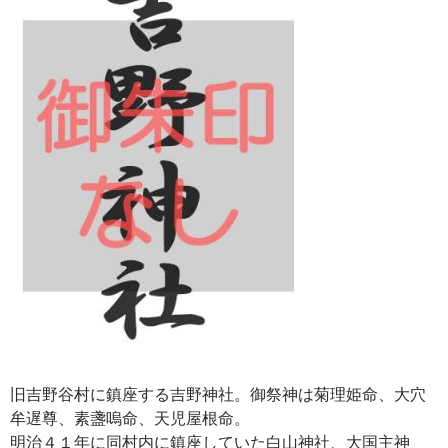
旧吉野谷村に鎮座する吉野神社。御祭神は菊理姫命、大穴
牟遅尊、素盞嗚命、天児屋根命。
明治４１年に同村内に鎮座していた白山神社、大国主神