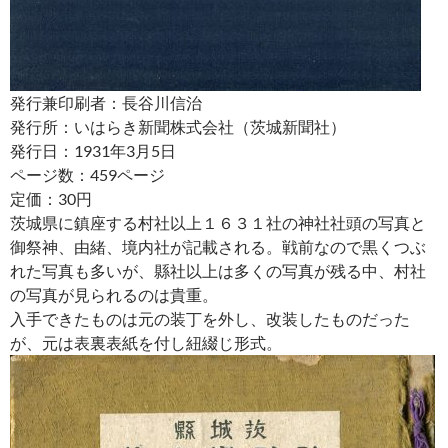
発行兼印刷者：長谷川信治
発行所：いはらき新聞株式会社（茨城新聞社）
発行日：1931年3月5日
ページ数：459ページ
定価：30円
茨城県に鎮座する村社以上１６３１社の神社社頭の写真と
御祭神、由緒、境内社が記載される。戦前なので黒くつぶ
れた写真も多いが、縣社以上は多くの写真が残る中、村社
の写真が見られるのは貴重。
入手できたものは元の装丁を外し、改装したものだった
が、元は表裏表紙を付し紐綴じ形式。