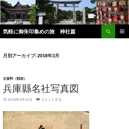
コ
ン
テ
ン
検
ツ
気軽に御朱印集めの旅 神社篇
索
へ
メインメ
ス
ニュー
キ
月別アーカイブ: 2018年3月
ッ
プ
古資料（戦前）
兵庫縣名社写真図
2018年3月31日
コメントする