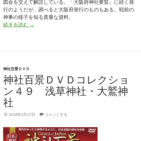
図会を交えて解説している。「大阪府神社要覧」に続く発
行のようだが、調べると大阪府発行のものもある。戦前の
神事の様子を知る貴重な資料。
大阪府官幣社現行特殊慣行神事
続きを読む
→
神社百景ＤＶＤ
神社百景ＤＶＤコレクショ
ン４９ 浅草神社・大鷲神
社
2018年3月27日
コメントする