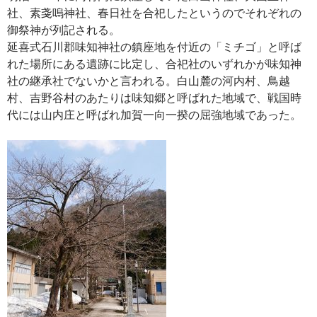
社、素戔嗚神社、春日社を合祀したというのでそれぞれの
御祭神が列記される。
延喜式石川郡味知神社の鎮座地を付近の「ミチゴ」と呼ば
れた場所にある遺跡に比定し、合祀社のいずれかが味知神
社の継承社でないかと言われる。白山麓の河内村、鳥越
村、吉野谷村のあたりは味知郷と呼ばれた地域で、戦国時
代には山内庄と呼ばれ加賀一向一揆の屈強地域であった。