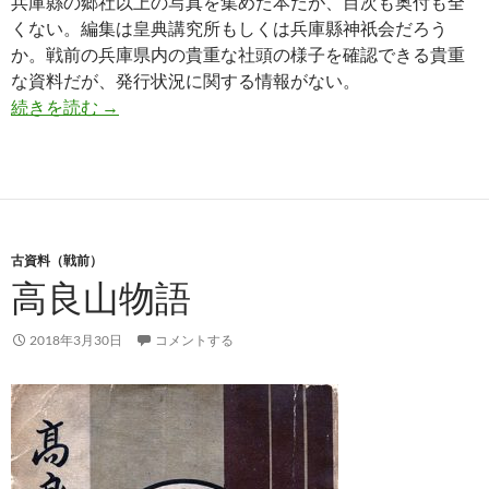
兵庫縣の郷社以上の写真を集めた本だが、目次も奥付も全
くない。編集は皇典講究所もしくは兵庫縣神祇会だろう
か。戦前の兵庫県内の貴重な社頭の様子を確認できる貴重
な資料だが、発行状況に関する情報がない。
兵庫縣名社写真図
続きを読む
→
古資料（戦前）
高良山物語
2018年3月30日
コメントする