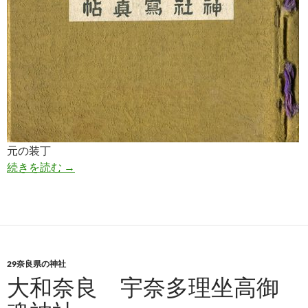
元の装丁
茨城縣神社写真帖
続きを読む
→
29奈良県の神社
大和奈良 宇奈多理坐高御