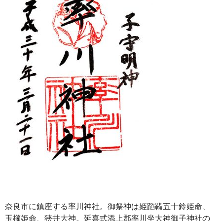
奈良市に鎮座する率川神社。御祭神は姫蹈鞴五十鈴姫命、
玉櫛姫命、狹井大神。延喜式添上郡率川坐大神御子神社の