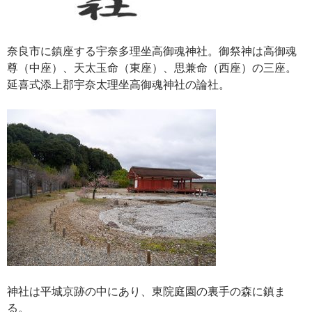
奈良市に鎮座する宇奈多理坐高御魂神社。御祭神は高御魂
尊（中座）、天太玉命（東座）、思兼命（西座）の三座。
延喜式添上郡宇奈太理坐高御魂神社の論社。
神社は平城京跡の中にあり、東院庭園の裏手の森に鎮ま
る。