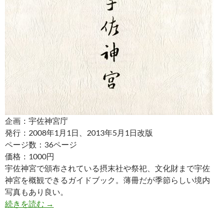
企画：宇佐神宮庁
発行：2008年1月1日、2013年5月1日改版
ページ数：36ページ
価格：1000円
宇佐神宮で頒布されている摂末社や祭祀、文化財まで宇佐
神宮を概観できるガイドブック。薄冊だが季節らしい境内
写真もあり良い。
宇佐神宮
続きを読む
→