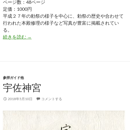
ページ数：48ページ
定価：1000円
平成２７年の勅祭の様子を中心に、勅祭の歴史や合わせて
行われた本殿修理の様子など写真が豊富に掲載されてい
る。
平成２７年第２５７回勅祭記念 宇佐神宮
続きを読む
→
参拝ガイド他
宇佐神宮
2018年5月10日
コメントする