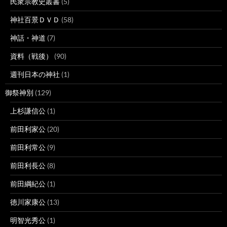
民衆宗教史叢書
(5)
神社百景ＤＶＤ
(58)
神話・神道
(7)
資料（戦後）
(90)
週刊日本の神社
(1)
御祭神別
(129)
上杉謙信公
(1)
前田利家公
(20)
前田利常公
(9)
前田利長公
(8)
前田綱紀公
(1)
徳川家康公
(13)
明智光秀公
(1)