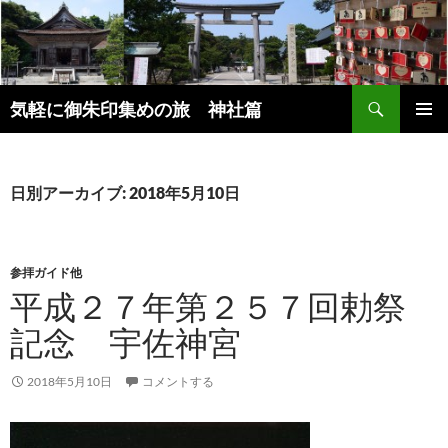
コ
ン
テ
ン
検
ツ
気軽に御朱印集めの旅 神社篇
索
へ
メインメ
ス
ニュー
キ
日別アーカイブ: 2018年5月10日
ッ
プ
参拝ガイド他
平成２７年第２５７回勅祭
記念 宇佐神宮
2018年5月10日
コメントする