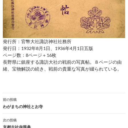
発行所：官幣大社諏訪神社社務所
発行日：1932年8月1日、1936年4月1日五版
ページ数：8ページ＋16枚
長野県に鎮座する諏訪大社の戦前の写真帖。８ページの由
緒、宝物解説の続き、戦前の貴重な写真が綴られている。
投
前の投稿
稿
わがまちの神社とお寺
ナ
次の投稿
ビ
京都古社寺辞典