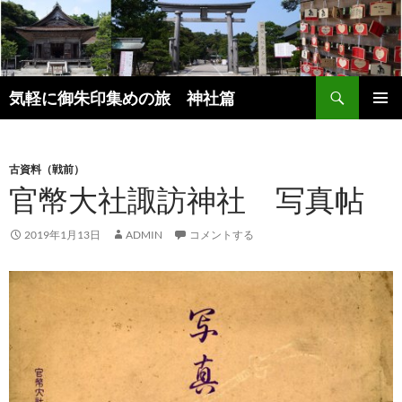
コ
ン
テ
ン
検
ツ
気軽に御朱印集めの旅 神社篇
索
へ
メインメ
ス
ニュー
キ
古資料（戦前）
ッ
官幣大社諏訪神社 写真帖
プ
2019年1月13日
ADMIN
コメントする