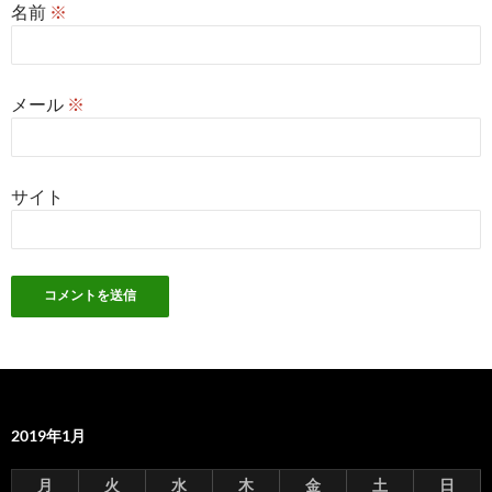
名前
※
メール
※
サイト
2019年1月
月
火
水
木
金
土
日