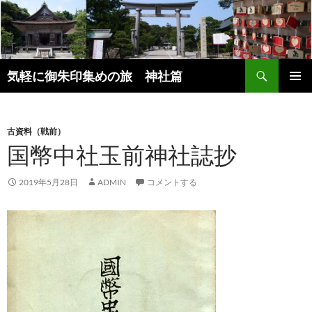
コ
ン
テ
ン
検
ツ
気軽に御朱印集めの旅 神社篇
索
へ
メインメ
ス
ニュー
キ
古資料（戦前）
ッ
国幣中社玉前神社誌抄
プ
2019年5月28日
ADMIN
コメントする