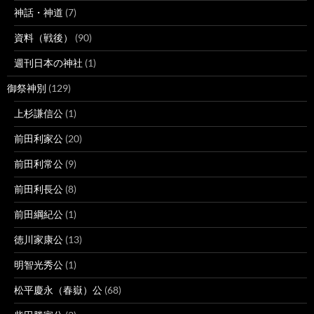
神話・神道
(7)
資料（戦後）
(90)
週刊日本の神社
(1)
御祭神別
(129)
上杉謙信公
(1)
前田利家公
(20)
前田利常公
(9)
前田利長公
(8)
前田綱紀公
(1)
徳川家康公
(13)
明智光秀公
(1)
松平慶永（春嶽）公
(68)