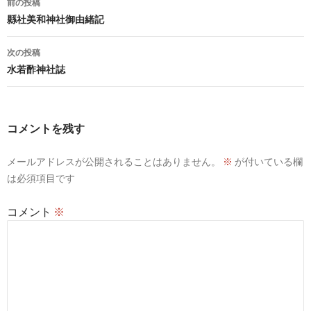
前の投稿
稿
縣社美和神社御由緒記
ナ
次の投稿
ビ
水若酢神社誌
ゲ
ー
コメントを残す
シ
メールアドレスが公開されることはありません。
※
が付いている欄
ョ
は必須項目です
ン
コメント
※