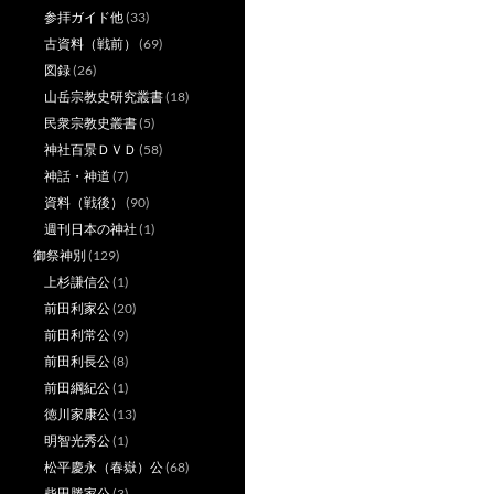
参拝ガイド他
(33)
古資料（戦前）
(69)
図録
(26)
山岳宗教史研究叢書
(18)
民衆宗教史叢書
(5)
神社百景ＤＶＤ
(58)
神話・神道
(7)
資料（戦後）
(90)
週刊日本の神社
(1)
御祭神別
(129)
上杉謙信公
(1)
前田利家公
(20)
前田利常公
(9)
前田利長公
(8)
前田綱紀公
(1)
徳川家康公
(13)
明智光秀公
(1)
松平慶永（春嶽）公
(68)
柴田勝家公
(3)