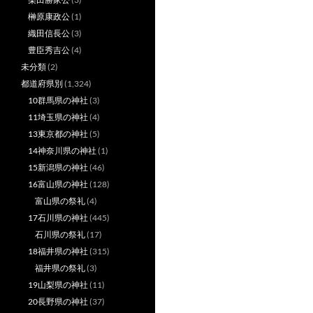
榊原康政公
(1)
織田信長公
(3)
豊臣秀吉公
(4)
未分類
(2)
都道府県別
(1,324)
10群馬県の神社
(3)
11埼玉県の神社
(4)
13東京都の神社
(5)
14神奈川県の神社
(1)
15新潟県の神社
(46)
16富山県の神社
(128)
富山県の祭礼
(4)
17石川県の神社
(445)
石川県の祭礼
(17)
18福井県の神社
(315)
福井県の祭礼
(3)
19山梨県の神社
(11)
20長野県の神社
(37)