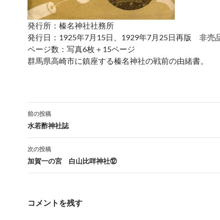
発行所：榛名神社社務所
発行日：1925年7月15日、1929年7月25日再版 非売
ページ数：写真6枚＋15ページ
群馬県高崎市に鎮座する榛名神社の戦前の由緒書。
投
前の投稿
稿
水若酢神社誌
ナ
次の投稿
ビ
加賀一の宮 白山比咩神社⑫
ゲ
ー
コメントを残す
シ