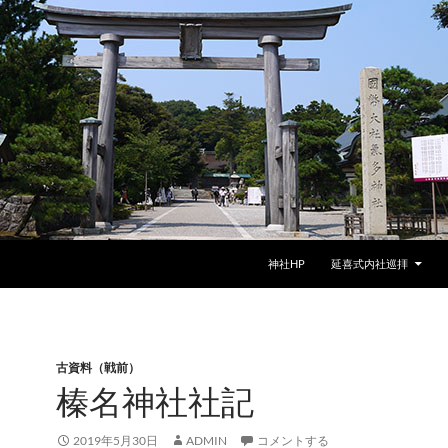
神社HP
延喜式内社巡拝
古資料（戦前）
榛名神社社記
2019年5月30日
ADMIN
コメントする