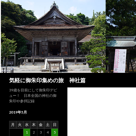
コ
ン
テ
ン
ツ
へ
ス
キ
ッ
プ
検
気軽に御朱印集めの旅 神社篇
索
39歳を目前にして御朱印デビ
ュー！ 日本全国の神社の御
朱印や参拝記録
2019年5月
月
火
水
木
金
土
日
1
2
3
4
5