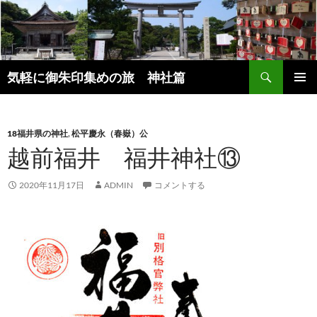
コ
ン
テ
ン
検
ツ
気軽に御朱印集めの旅 神社篇
索
へ
メインメ
ス
ニュー
キ
18福井県の神社
,
松平慶永（春嶽）公
ッ
越前福井 福井神社⑬
プ
2020年11月17日
ADMIN
コメントする