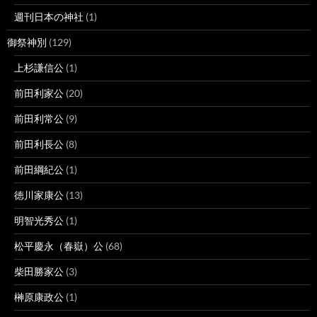
週刊日本の神社
(1)
御祭神別
(129)
上杉謙信公
(1)
前田利家公
(20)
前田利常公
(9)
前田利長公
(8)
前田綱紀公
(1)
徳川家康公
(13)
明智光秀公
(1)
松平慶永（春嶽）公
(68)
柴田勝家公
(3)
榊原康政公
(1)