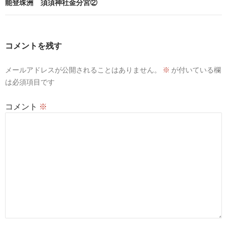
ビ
能登珠洲 須須神社金分宮②
ゲ
ー
コメントを残す
シ
メールアドレスが公開されることはありません。
※
が付いている欄
ョ
は必須項目です
ン
コメント
※