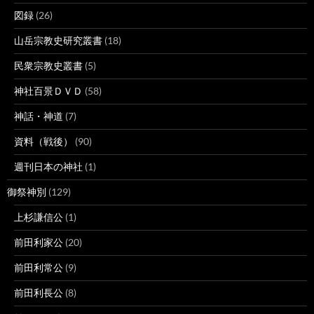
図録
(26)
山岳宗教史研究叢書
(18)
民衆宗教史叢書
(5)
神社百景ＤＶＤ
(58)
神話・神道
(7)
資料（戦後）
(90)
週刊日本の神社
(1)
御祭神別
(129)
上杉謙信公
(1)
前田利家公
(20)
前田利常公
(9)
前田利長公
(8)