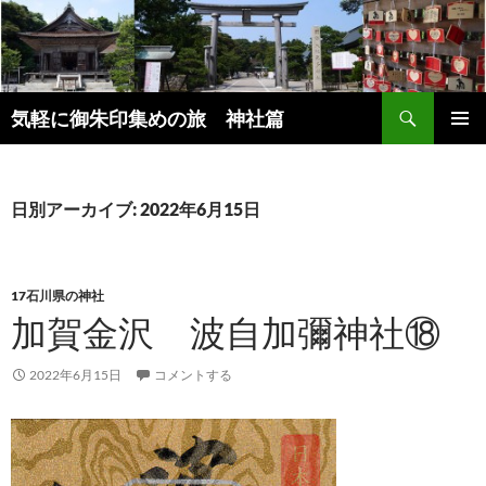
コ
ン
テ
ン
検
ツ
気軽に御朱印集めの旅 神社篇
索
へ
メインメ
ス
ニュー
キ
日別アーカイブ: 2022年6月15日
ッ
プ
17石川県の神社
加賀金沢 波自加彌神社⑱
2022年6月15日
コメントする