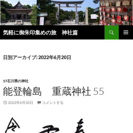
コ
ン
テ
ン
検
ツ
気軽に御朱印集めの旅 神社篇
索
へ
メインメ
ス
ニュー
キ
日別アーカイブ: 2022年6月20日
ッ
プ
17石川県の神社
能登輪島 重蔵神社 55
2022年6月20日
コメントする