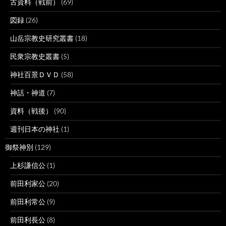
古資料（戦前）
(69)
図録
(26)
山岳宗教史研究叢書
(18)
民衆宗教史叢書
(5)
神社百景ＤＶＤ
(58)
神話・神道
(7)
資料（戦後）
(90)
週刊日本の神社
(1)
御祭神別
(129)
上杉謙信公
(1)
前田利家公
(20)
前田利常公
(9)
前田利長公
(8)