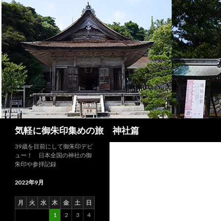
コ
ン
テ
ン
ツ
へ
ス
キ
ッ
プ
検
気軽に御朱印集めの旅 神社篇
索
39歳を目前にして御朱印デビ
ュー！ 日本全国の神社の御
朱印や参拝記録
2022年9月
月
火
水
木
金
土
日
1
2
3
4