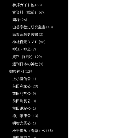
参拝ガイド他
(33)
古資料（戦前）
(69)
図録
(26)
山岳宗教史研究叢書
(18)
民衆宗教史叢書
(5)
神社百景ＤＶＤ
(58)
神話・神道
(7)
資料（戦後）
(90)
週刊日本の神社
(1)
御祭神別
(129)
上杉謙信公
(1)
前田利家公
(20)
前田利常公
(9)
前田利長公
(8)
前田綱紀公
(1)
徳川家康公
(13)
明智光秀公
(1)
松平慶永（春嶽）公
(68)
柴田勝家公
(3)