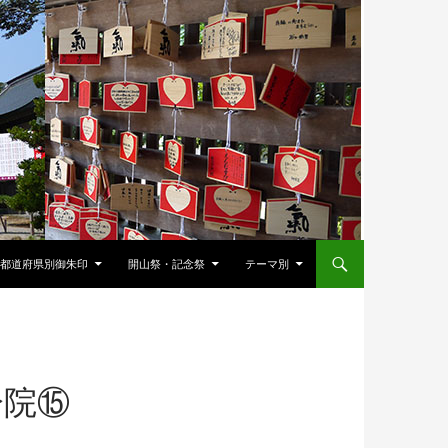
都道府県別御朱印
開山祭・記念祭
テーマ別
分院⑮