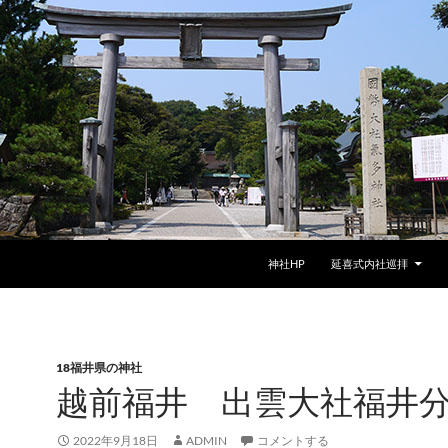
神社HP
延喜式内社巡拝
18福井県の神社
越前福井 出雲大社福井
2022年9月18日
ADMIN
コメントする