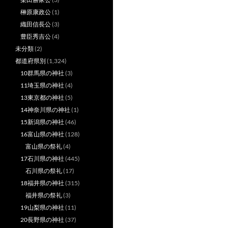
榊原康政公
(1)
織田信長公
(3)
豊臣秀吉公
(4)
未分類
(2)
都道府県別
(1,324)
10群馬県の神社
(3)
11埼玉県の神社
(4)
13東京都の神社
(5)
14神奈川県の神社
(1)
15新潟県の神社
(46)
16富山県の神社
(128)
富山県の祭礼
(4)
17石川県の神社
(445)
石川県の祭礼
(17)
18福井県の神社
(315)
福井県の祭礼
(3)
19山梨県の神社
(11)
20長野県の神社
(37)