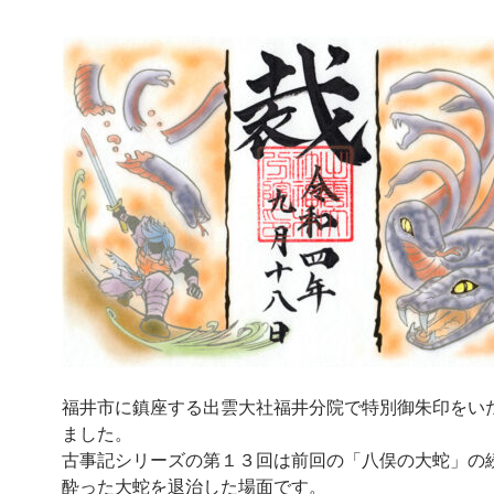
福井市に鎮座する出雲大社福井分院で特別御朱印をい
ました。
古事記シリーズの第１３回は前回の「八俣の大蛇」の
酔った大蛇を退治した場面です。