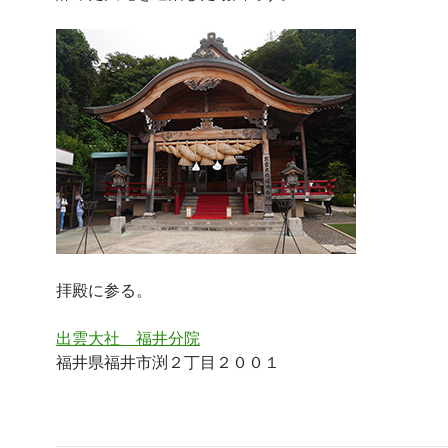
拝殿に参る。
出雲大社 福井分院
福井県福井市渕２丁目２００１