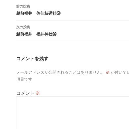
投
前の投稿
稿
越前福井 佐佳枝廼社⑨
ナ
次の投稿
ビ
越前福井 福井神社㊱
ゲ
ー
コメントを残す
シ
メールアドレスが公開されることはありません。
※
が付いて
ョ
項目です
ン
コメント
※