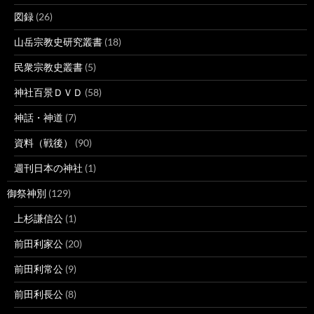
図録
(26)
山岳宗教史研究叢書
(18)
民衆宗教史叢書
(5)
神社百景ＤＶＤ
(58)
神話・神道
(7)
資料（戦後）
(90)
週刊日本の神社
(1)
御祭神別
(129)
上杉謙信公
(1)
前田利家公
(20)
前田利常公
(9)
前田利長公
(8)