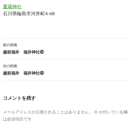
重蔵神社
石川県輪島市河井町4-68
投
前の投稿
稿
越前福井 福井神社㊷
ナ
次の投稿
ビ
越前福井 福井神社㊸
ゲ
ー
コメントを残す
シ
メールアドレスが公開されることはありません。
※
が付いている欄
ョ
は必須項目です
ン