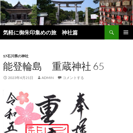
コ
ン
テ
ン
検
ツ
気軽に御朱印集めの旅 神社篇
索
へ
メインメ
ス
ニュー
キ
17石川県の神社
ッ
能登輪島 重蔵神社 65
プ
2023年4月21日
ADMIN
コメントする