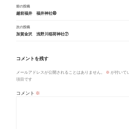
投
前の投稿
稿
越前福井 福井神社㊻
ナ
次の投稿
ビ
加賀金沢 浅野川稲荷神社⑦
ゲ
ー
コメントを残す
シ
メールアドレスが公開されることはありません。
※
が付いて
ョ
項目です
ン
コメント
※