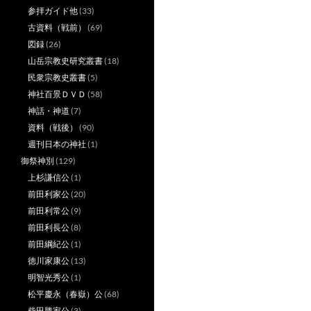
参拝ガイド他
(33)
古資料（戦前）
(69)
図録
(26)
山岳宗教史研究叢書
(18)
民衆宗教史叢書
(5)
神社百景ＤＶＤ
(58)
神話・神道
(7)
資料（戦後）
(90)
週刊日本の神社
(1)
御祭神別
(129)
上杉謙信公
(1)
前田利家公
(20)
前田利常公
(9)
前田利長公
(8)
前田綱紀公
(1)
徳川家康公
(13)
明智光秀公
(1)
松平慶永（春嶽）公
(68)
柴田勝家公
(3)