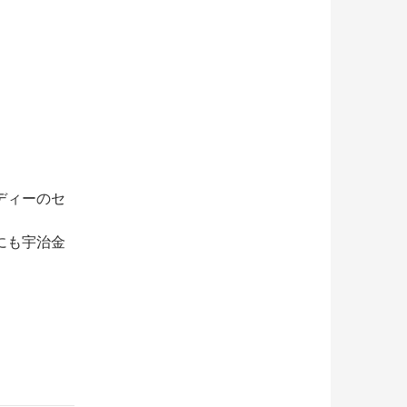
ディーのセ
にも宇治金