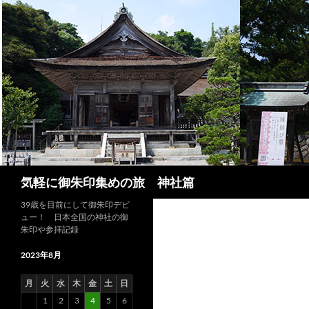
コ
ン
テ
ン
ツ
へ
ス
キ
ッ
プ
検
気軽に御朱印集めの旅 神社篇
索
39歳を目前にして御朱印デビ
ュー！ 日本全国の神社の御
朱印や参拝記録
2023年8月
月
火
水
木
金
土
日
1
2
3
4
5
6