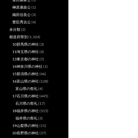
榊原康政公
(1)
織田信長公
(3)
豊臣秀吉公
(4)
未分類
(2)
都道府県別
(1,324)
10群馬県の神社
(3)
11埼玉県の神社
(4)
13東京都の神社
(5)
14神奈川県の神社
(1)
15新潟県の神社
(46)
16富山県の神社
(128)
富山県の祭礼
(4)
17石川県の神社
(445)
石川県の祭礼
(17)
18福井県の神社
(315)
福井県の祭礼
(3)
19山梨県の神社
(11)
20長野県の神社
(37)