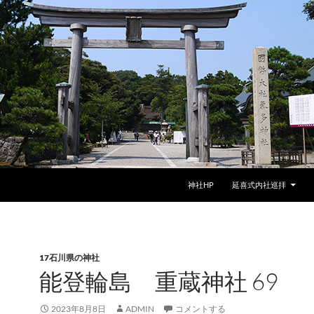
神社HP
延喜式内社巡拝
17石川県の神社
能登輪島 重蔵神社 69
2023年8月8日
ADMIN
コメントする