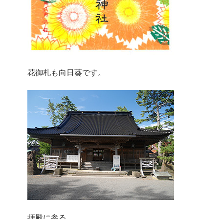
花御札も向日葵です。
拝殿に参る。