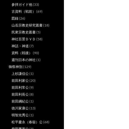
参拝ガイド他
(33)
古資料（戦前）
(69)
図録
(26)
山岳宗教史研究叢書
(18)
民衆宗教史叢書
(5)
神社百景ＤＶＤ
(58)
神話・神道
(7)
資料（戦後）
(90)
週刊日本の神社
(1)
御祭神別
(129)
上杉謙信公
(1)
前田利家公
(20)
前田利常公
(9)
前田利長公
(8)
前田綱紀公
(1)
徳川家康公
(13)
明智光秀公
(1)
松平慶永（春嶽）公
(68)
柴田勝家公
(3)