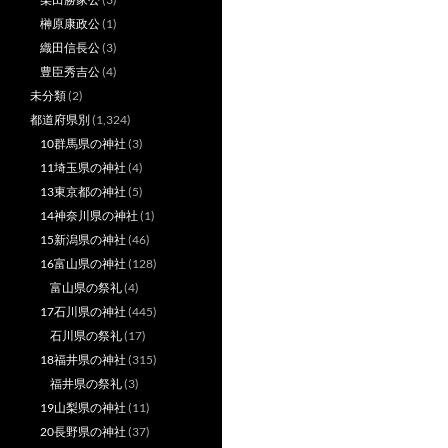
榊原康政公
(1)
織田信長公
(3)
豊臣秀吉公
(4)
未分類
(2)
都道府県別
(1,324)
10群馬県の神社
(3)
11埼玉県の神社
(4)
13東京都の神社
(5)
14神奈川県の神社
(1)
15新潟県の神社
(46)
16富山県の神社
(128)
富山県の祭礼
(4)
17石川県の神社
(445)
石川県の祭礼
(17)
18福井県の神社
(315)
福井県の祭礼
(3)
19山梨県の神社
(11)
20長野県の神社
(37)