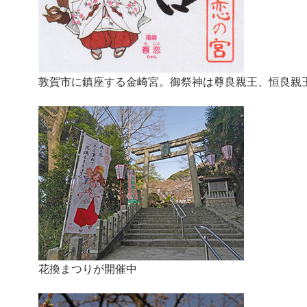
敦賀市に鎮座する金崎宮。御祭神は尊良親王、恒良親
花換まつりが開催中