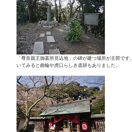
「尊良親王御墓所見込地」の碑が建つ場所が主郭です
いてみると曲輪や虎口らしき道跡もありました。