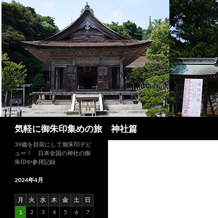
コ
ン
テ
ン
ツ
へ
ス
キ
ッ
プ
検
気軽に御朱印集めの旅 神社篇
索
39歳を目前にして御朱印デビ
ュー！ 日本全国の神社の御
朱印や参拝記録
2024年4月
月
火
水
木
金
土
日
1
2
3
4
5
6
7