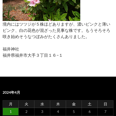
境内にはツツジが５株ほどありますが、濃いピンクと薄い
ピンク、白の花色が混ざった見事な株です。もうそろそろ
咲き始めそうなつぼみがたくさんありました。
福井神社
福井県福井市大手３丁目１６−１
2024年4月
月
火
水
木
金
土
日
1
2
3
4
5
6
7