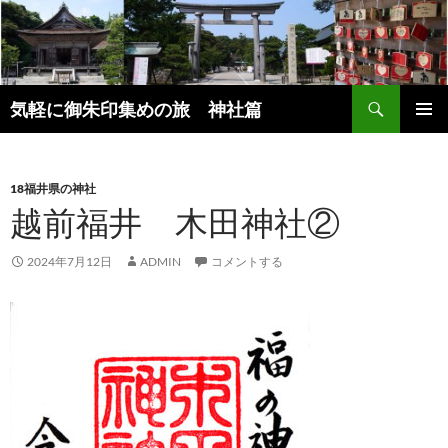
コ
ン
テ
ン
検
ツ
気軽に御朱印集めの旅 神社篇
索
へ
メインメ
ス
ニュー
キ
18福井県の神社
ッ
越前福井 木田神社②
プ
2024年7月12日
ADMIN
コメントする