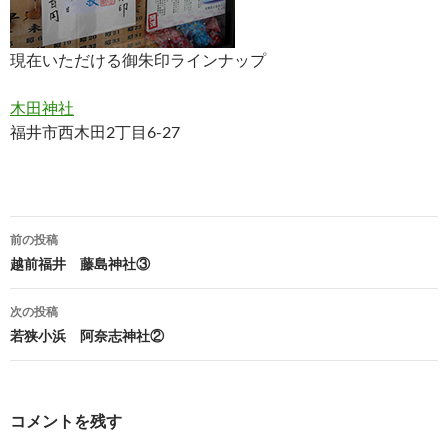
現在いただける御朱印ラインナップ
木田神社
福井市西木田2丁目6-27
投
前の投稿
稿
越前福井 藤島神社③
ナ
次の投稿
ビ
若狭小浜 阿奈志神社②
ゲ
ー
コメントを残す
シ