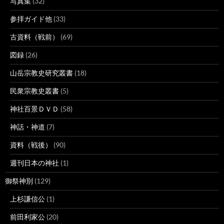
写真集
(32)
参拝ガイド他
(33)
古資料（戦前）
(69)
図録
(26)
山岳宗教史研究叢書
(18)
民衆宗教史叢書
(5)
神社百景ＤＶＤ
(58)
神話・神道
(7)
資料（戦後）
(90)
週刊日本の神社
(1)
御祭神別
(129)
上杉謙信公
(1)
前田利家公
(20)