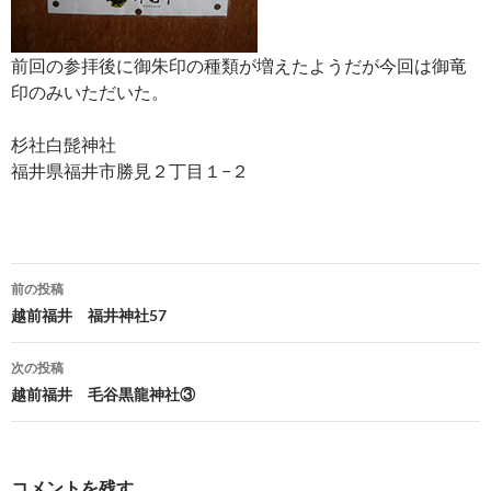
前回の参拝後に御朱印の種類が増えたようだが今回は御竜
印のみいただいた。
杉社白髭神社
福井県福井市勝見２丁目１−２
投
前の投稿
稿
越前福井 福井神社57
ナ
次の投稿
ビ
越前福井 毛谷黒龍神社③
ゲ
ー
コメントを残す