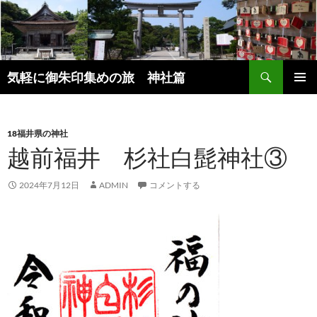
コ
ン
テ
ン
検
ツ
気軽に御朱印集めの旅 神社篇
索
へ
メインメ
ス
ニュー
キ
18福井県の神社
ッ
越前福井 杉社白髭神社③
プ
2024年7月12日
ADMIN
コメントする