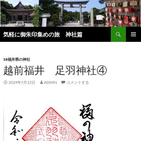
コ
ン
テ
ン
検
ツ
気軽に御朱印集めの旅 神社篇
索
へ
メインメ
ス
ニュー
キ
18福井県の神社
ッ
越前福井 足羽神社④
プ
2024年7月12日
ADMIN
コメントする