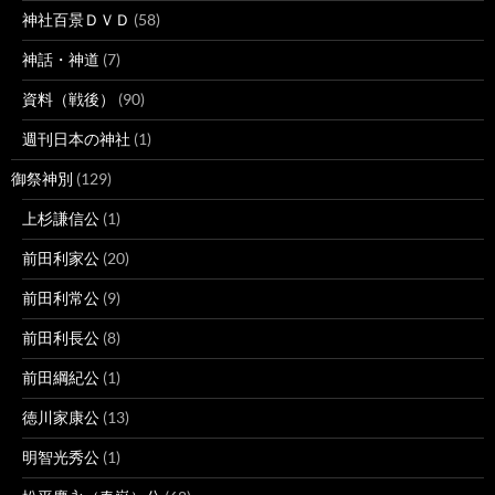
神社百景ＤＶＤ
(58)
神話・神道
(7)
資料（戦後）
(90)
週刊日本の神社
(1)
御祭神別
(129)
上杉謙信公
(1)
前田利家公
(20)
前田利常公
(9)
前田利長公
(8)
前田綱紀公
(1)
徳川家康公
(13)
明智光秀公
(1)