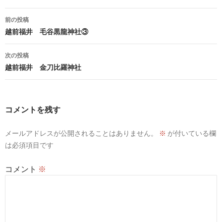
投
前の投稿
稿
越前福井 毛谷黒龍神社③
ナ
次の投稿
ビ
越前福井 金刀比羅神社
ゲ
ー
コメントを残す
シ
メールアドレスが公開されることはありません。
※
が付いている欄
ョ
は必須項目です
ン
コメント
※