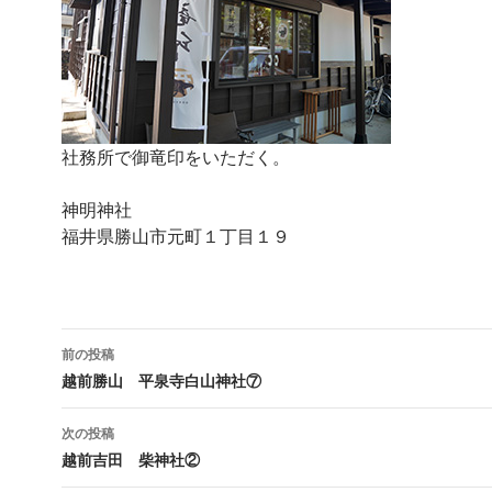
社務所で御竜印をいただく。
神明神社
福井県勝山市元町１丁目１９
投
前の投稿
稿
越前勝山 平泉寺白山神社⑦
ナ
次の投稿
ビ
越前吉田 柴神社②