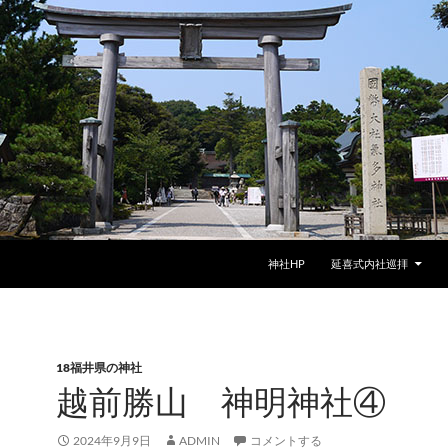
神社HP
延喜式内社巡拝
18福井県の神社
越前勝山 神明神社④
2024年9月9日
ADMIN
コメントする