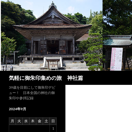
コ
ン
テ
ン
ツ
へ
ス
キ
ッ
プ
検
気軽に御朱印集めの旅 神社篇
索
39歳を目前にして御朱印デビ
ュー！ 日本全国の神社の御
朱印や参拝記録
2024年9月
月
火
水
木
金
土
日
1