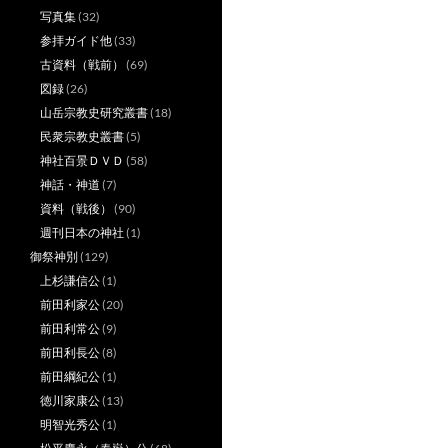
写真集
(32)
参拝ガイド他
(33)
古資料（戦前）
(69)
図録
(26)
山岳宗教史研究叢書
(18)
民衆宗教史叢書
(5)
神社百景ＤＶＤ
(58)
神話・神道
(7)
資料（戦後）
(90)
週刊日本の神社
(1)
御祭神別
(129)
上杉謙信公
(1)
前田利家公
(20)
前田利常公
(9)
前田利長公
(8)
前田綱紀公
(1)
徳川家康公
(13)
明智光秀公
(1)