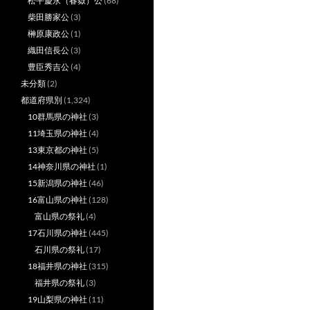
松平慶永（春嶽）公
(68)
柴田勝家公
(3)
榊原康政公
(1)
織田信長公
(3)
豊臣秀吉公
(4)
未分類
(2)
都道府県別
(1,324)
10群馬県の神社
(3)
11埼玉県の神社
(4)
13東京都の神社
(5)
14神奈川県の神社
(1)
15新潟県の神社
(46)
16富山県の神社
(128)
富山県の祭礼
(4)
17石川県の神社
(445)
石川県の祭礼
(17)
18福井県の神社
(315)
福井県の祭礼
(3)
19山梨県の神社
(11)