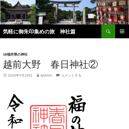
コ
ン
テ
ン
検
ツ
気軽に御朱印集めの旅 神社篇
索
へ
メインメ
ス
ニュー
キ
18福井県の神社
ッ
越前大野 春日神社②
プ
2024年9月29日
ADMIN
コメントする