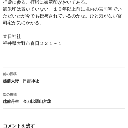
拝殿に参る。拝殿に御竜印がおいてある。
御朱印は置いていない。１０年以上前に境内の宮司宅でい
ただいたが今でも授与されているのかな。ひと気がない宮
司宅が気にかかる。
春日神社
福井県大野市春日２２１－１
投
前の投稿
稿
越前大野 日吉神社
ナ
次の投稿
ビ
越前丹生 金刀比羅山宮③
ゲ
ー
コメントを残す