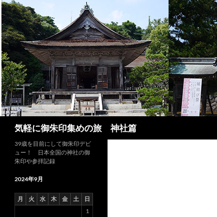
コ
ン
テ
ン
ツ
へ
ス
キ
ッ
プ
検
気軽に御朱印集めの旅 神社篇
索
39歳を目前にして御朱印デビ
ュー！ 日本全国の神社の御
朱印や参拝記録
2024年9月
月
火
水
木
金
土
日
1