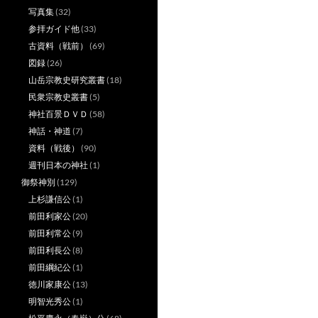
写真集
(32)
参拝ガイド他
(33)
古資料（戦前）
(69)
図録
(26)
山岳宗教史研究叢書
(18)
民衆宗教史叢書
(5)
神社百景ＤＶＤ
(58)
神話・神道
(7)
資料（戦後）
(90)
週刊日本の神社
(1)
御祭神別
(129)
上杉謙信公
(1)
前田利家公
(20)
前田利常公
(9)
前田利長公
(8)
前田綱紀公
(1)
徳川家康公
(13)
明智光秀公
(1)