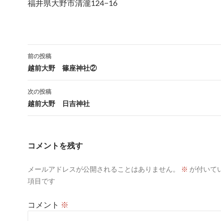
福井県大野市清瀧124−16
投
前の投稿
稿
越前大野 篠座神社②
ナ
次の投稿
ビ
越前大野 日吉神社
ゲ
ー
コメントを残す
シ
メールアドレスが公開されることはありません。
※
が付いて
ョ
項目です
ン
コメント
※