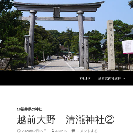
神社HP
延喜式内社巡拝
18福井県の神社
越前大野 清瀧神社②
2024年9月29日
ADMIN
コメントする