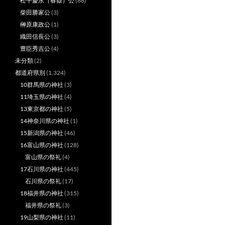
松平慶永（春嶽）公
(68)
柴田勝家公
(3)
榊原康政公
(1)
織田信長公
(3)
豊臣秀吉公
(4)
未分類
(2)
都道府県別
(1,324)
10群馬県の神社
(3)
11埼玉県の神社
(4)
13東京都の神社
(5)
14神奈川県の神社
(1)
15新潟県の神社
(46)
16富山県の神社
(128)
富山県の祭礼
(4)
17石川県の神社
(445)
石川県の祭礼
(17)
18福井県の神社
(315)
福井県の祭礼
(3)
19山梨県の神社
(11)