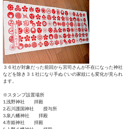
３６社が対象だった前回から宮司さんが不在になった神社
などを除き３１社になり手ぬぐいの家紋にも変化が見られ
ます。
※スタンプ設置場所
1.浅野神社 拝殿
2.石川護国神社 授与所
3.泉八幡神社 拝殿
4.市姫神社 拝殿