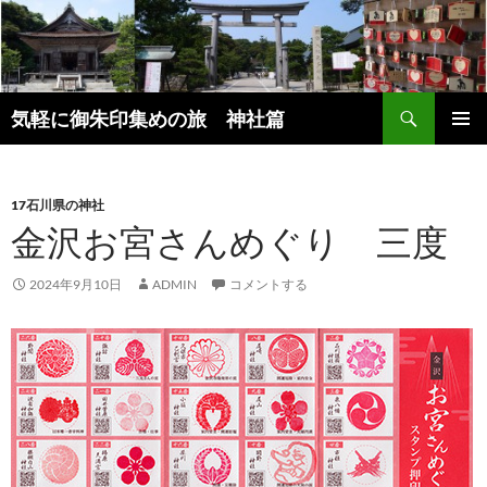
コ
ン
テ
ン
検
ツ
気軽に御朱印集めの旅 神社篇
索
へ
メインメ
ス
ニュー
キ
17石川県の神社
ッ
金沢お宮さんめぐり 三度
プ
2024年9月10日
ADMIN
コメントする