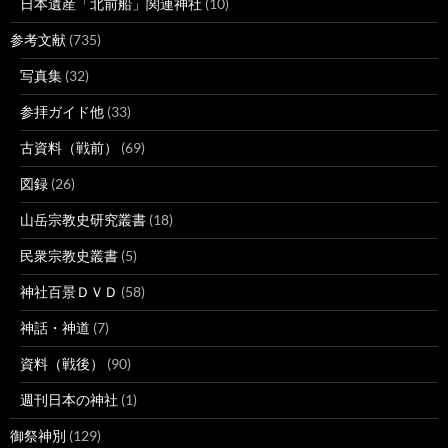
日本遺産「北前船」関連神社
(10)
参考文献
(735)
写真集
(32)
参拝ガイド他
(33)
古資料（戦前）
(69)
図録
(26)
山岳宗教史研究叢書
(18)
民衆宗教史叢書
(5)
神社百景ＤＶＤ
(58)
神話・神道
(7)
資料（戦後）
(90)
週刊日本の神社
(1)
御祭神別
(129)