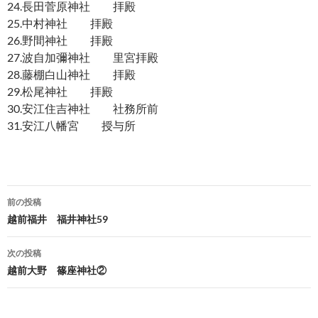
24.長田菅原神社 拝殿
25.中村神社 拝殿
26.野間神社 拝殿
27.波自加彌神社 里宮拝殿
28.藤棚白山神社 拝殿
29.松尾神社 拝殿
30.安江住吉神社 社務所前
31.安江八幡宮 授与所
投
前の投稿
稿
越前福井 福井神社59
ナ
次の投稿
ビ
越前大野 篠座神社②
ゲ