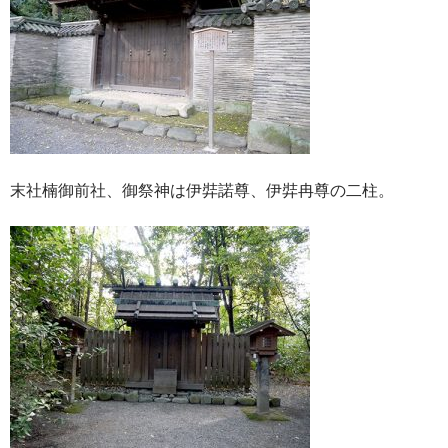
末社楠御前社、御祭神は伊弉諾尊、伊弉冉尊の二柱。