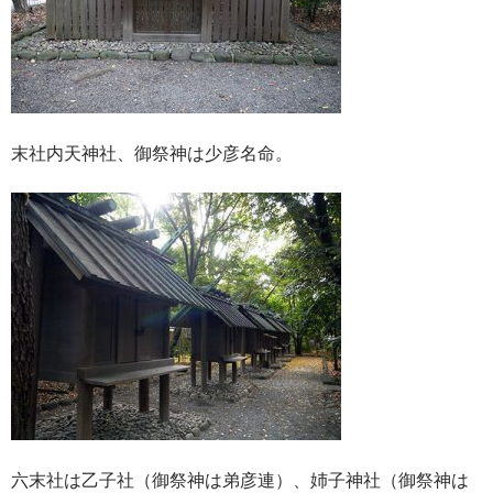
末社内天神社、御祭神は少彦名命。
六末社は乙子社（御祭神は弟彦連）、姉子神社（御祭神は