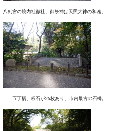
八剣宮の境内社徹社、御祭神は天照大神の和魂。
二十五丁橋、板石が25枚あり、市内最古の石橋。