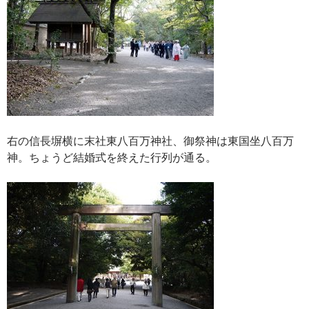
右の信長塀横に末社東八百万神社、御祭神は東国坐八百万
神。ちょうど結婚式を終えた行列が通る。