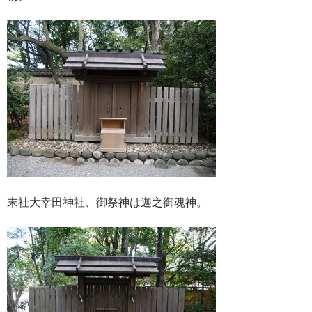
末社大幸田神社、御祭神は迦之御魂神。