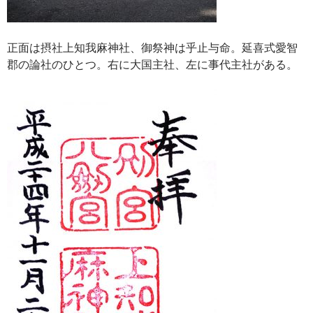
正面は摂社上知我麻神社、御祭神は乎止与命。延喜式愛智
郡の論社のひとつ。右に大国主社、左に事代主社がある。