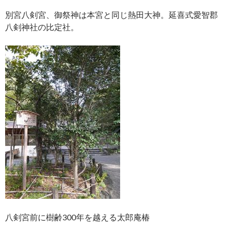
別宮八剣宮、御祭神は本宮と同じ熱田大神。延喜式愛智郡
八剣神社の比定社。
八剣宮前に樹齢300年を越える太郎庵椿