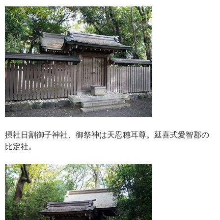
摂社日割御子神社、御祭神は天忍穗耳尊。延喜式愛智郡の
比定社。