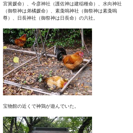
宮簀媛命）、今彦神社（護佐神は建稲種命）、水向神社
（御祭神は弟橘媛命）、素戔嗚神社（御祭神は素戔嗚
尊）、日長神社（御祭神は日長命）の六社。
宝物館の近くで神鶏が遊んでいた。