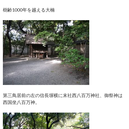
樹齢1000年を越える大楠
第三鳥居前の左の信長塀横に末社西八百万神社、御祭神は
西国坐八百万神。