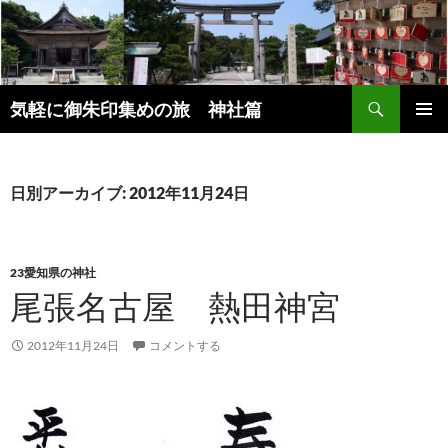
コ
ン
テ
ン
検
ツ
気軽に御朱印集めの旅 神社篇
索
へ
メインメ
ス
ニュー
キ
日別アーカイブ: 2012年11月24日
ッ
プ
23愛知県の神社
尾張名古屋 熱田神宮
2012年11月24日
コメントする