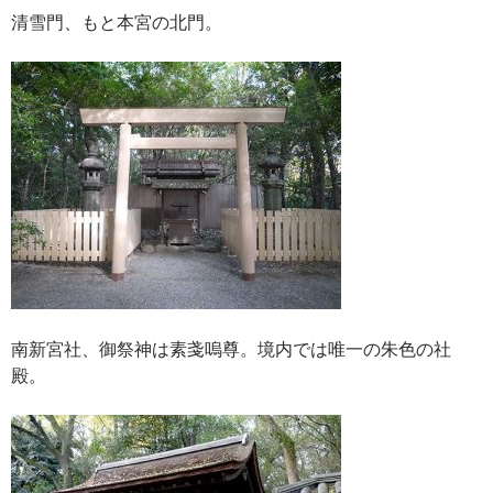
清雪門、もと本宮の北門。
南新宮社、御祭神は素戔嗚尊。境内では唯一の朱色の社
殿。