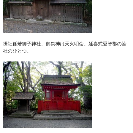
摂社孫若御子神社、御祭神は天火明命。延喜式愛智郡の論
社のひとつ。