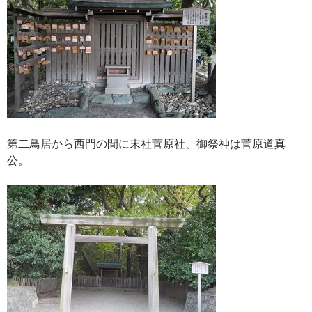
第二鳥居から西門の間に末社菅原社、御祭神は菅原道真
公。