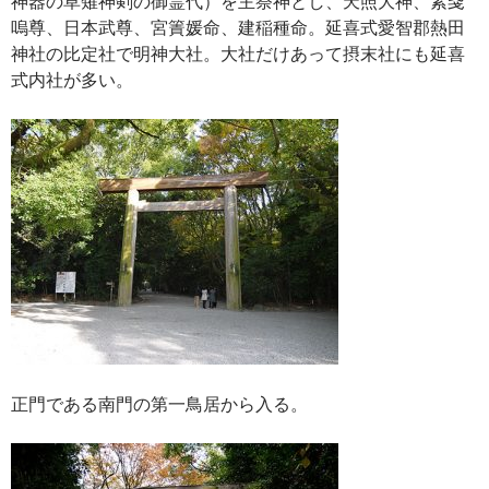
神器の草薙神剣の御霊代）を主祭神とし、天照大神、素戔
嗚尊、日本武尊、宮簀媛命、建稲種命。延喜式愛智郡熱田
神社の比定社で明神大社。大社だけあって摂末社にも延喜
式内社が多い。
正門である南門の第一鳥居から入る。