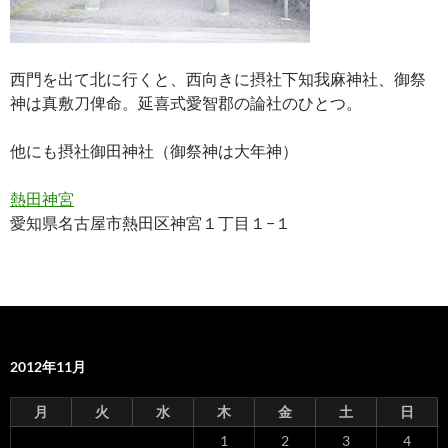
西門を出て北に行くと、西向きに摂社下知我麻神社、御祭
神は真敷刀俾命。延喜式愛智郡の論社のひとつ。
他にも摂社御田神社（御祭神は大年神）
熱田神宮
愛知県名古屋市熱田区神宮１丁目１−１
2012年11月
月
火
水
木
金
土
日
1
2
3
4