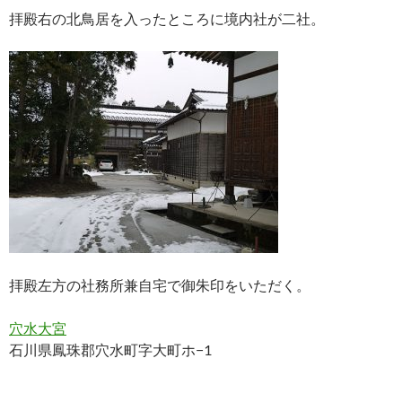
拝殿右の北鳥居を入ったところに境内社が二社。
拝殿左方の社務所兼自宅で御朱印をいただく。
穴水大宮
石川県鳳珠郡穴水町字大町ホ−1