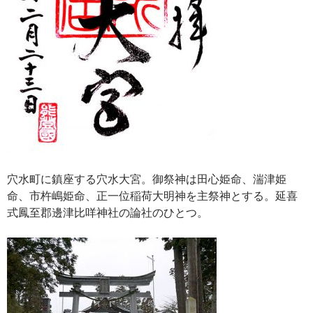
穴水町に鎮座する穴水大宮。御祭神は田心姫命、湍津姫
命、市杵嶋姫命、正一位稲荷大明神を主祭神とする。延喜
式鳳至郡邊津比咩神社の論社のひとつ。