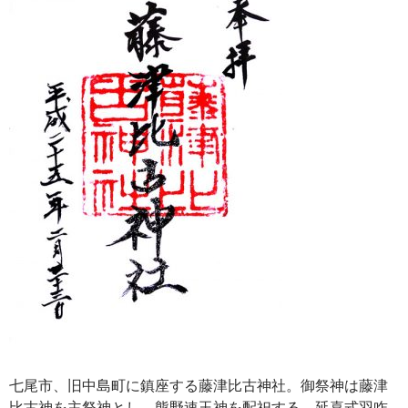
七尾市、旧中島町に鎮座する藤津比古神社。御祭神は藤津
比古神を主祭神とし、熊野速玉神を配祀する。延喜式羽咋