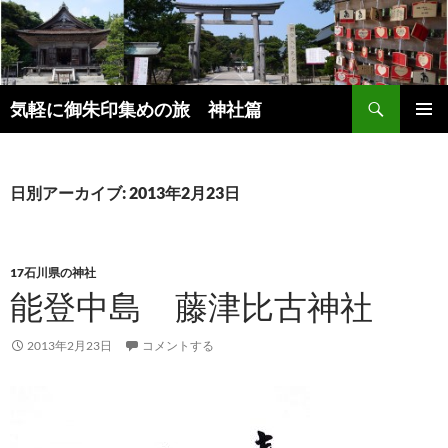
コ
ン
テ
ン
検
ツ
気軽に御朱印集めの旅 神社篇
索
へ
メインメ
ス
ニュー
キ
日別アーカイブ: 2013年2月23日
ッ
プ
17石川県の神社
能登中島 藤津比古神社
2013年2月23日
コメントする