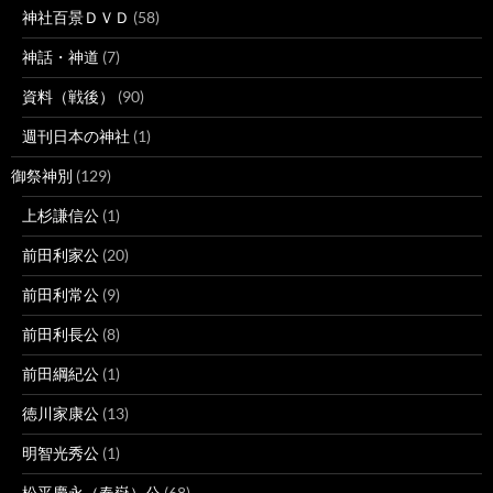
神社百景ＤＶＤ
(58)
神話・神道
(7)
資料（戦後）
(90)
週刊日本の神社
(1)
御祭神別
(129)
上杉謙信公
(1)
前田利家公
(20)
前田利常公
(9)
前田利長公
(8)
前田綱紀公
(1)
徳川家康公
(13)
明智光秀公
(1)
松平慶永（春嶽）公
(68)