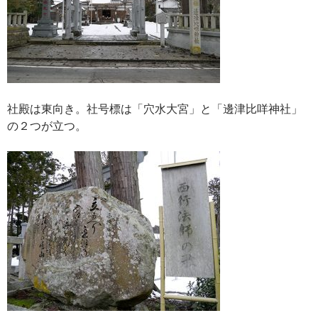
社殿は東向き。社号標は「穴水大宮」と「邊津比咩神社」
の２つが立つ。