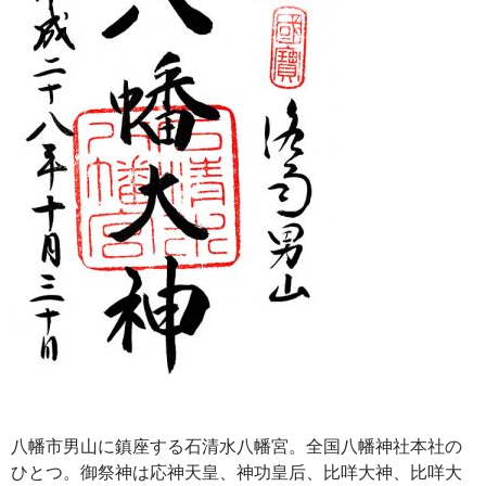
八幡市男山に鎮座する石清水八幡宮。全国八幡神社本社の
ひとつ。御祭神は応神天皇、神功皇后、比咩大神、比咩大