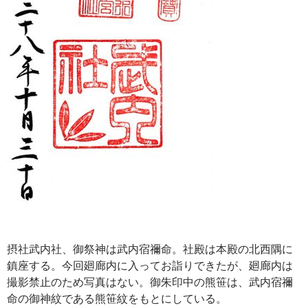
摂社武内社、御祭神は武内宿禰命。社殿は本殿の北西隅に
鎮座する。今回廻廊内に入ってお詣りできたが、廻廊内は
撮影禁止のため写真はない。御朱印中の熊笹は、武内宿禰
命の御神紋である熊笹紋をもとにしている。