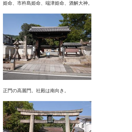
姫命、市杵島姫命、端津姫命、酒解大神。
正門の高麗門。社殿は南向き。