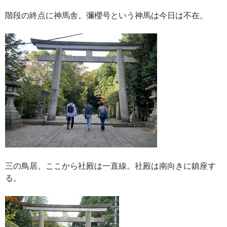
階段の終点に神馬舎。彌櫻号という神馬は今日は不在。
三の鳥居。ここから社殿は一直線。社殿は南向きに鎮座す
る。