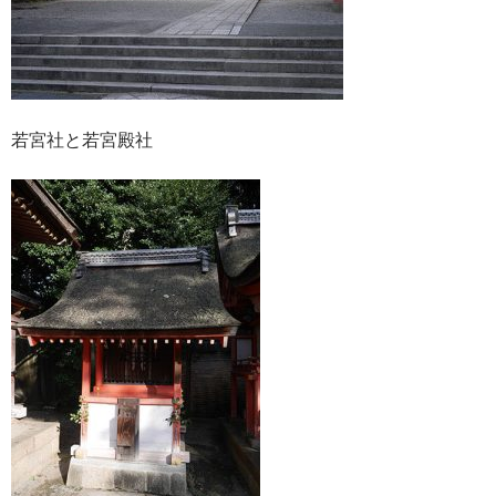
若宮社と若宮殿社