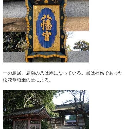
一の鳥居、扁額の八は鳩になっている。書は社僧であった
松花堂昭乗の筆による。