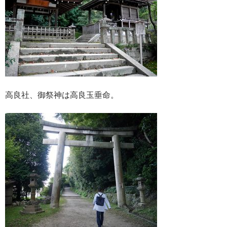
高良社、御祭神は高良玉垂命。