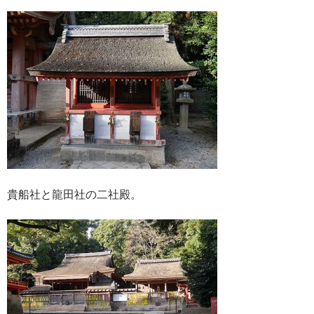
貴船社と龍田社の二社殿。