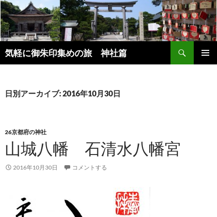
コ
ン
テ
ン
検
ツ
気軽に御朱印集めの旅 神社篇
索
へ
メインメ
ス
ニュー
キ
日別アーカイブ: 2016年10月30日
ッ
プ
26京都府の神社
山城八幡 石清水八幡宮
2016年10月30日
コメントする