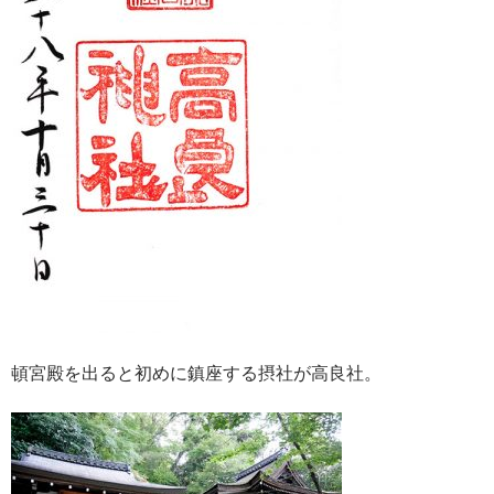
頓宮殿を出ると初めに鎮座する摂社が高良社。