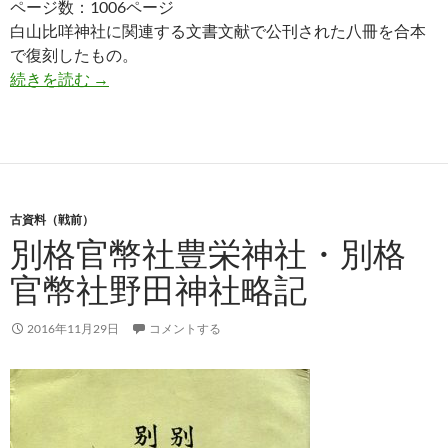
ページ数：1006ページ
白山比咩神社に関連する文書文献で公刊された八冊を合本
で復刻したもの。
白山比咩神社叢書（全） 合本復刻版
続きを読む
→
古資料（戦前）
別格官幣社豊栄神社・別格
官幣社野田神社略記
2016年11月29日
コメントする