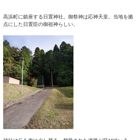
高浜町に鎮座する日置神社。御祭神は応神天皇。当地を拠
点にした日置臣の御祖神らしい。