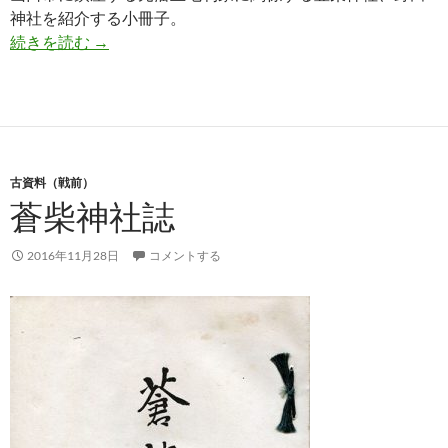
神社を紹介する小冊子。
別格官幣社豊栄神社・別格官幣社野田神社略記
続きを読む
→
古資料（戦前）
蒼柴神社誌
2016年11月28日
コメントする