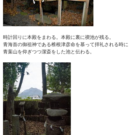
時計回りに本殿をまわる。本殿に裏に禊池が残る。
青海首の御祖神である椎根津彦命を慕って拝礼される時に
青葉山を仰ぎつつ潔斎をした池と伝わる。