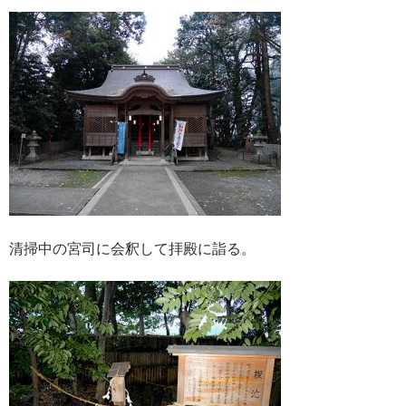
清掃中の宮司に会釈して拝殿に詣る。