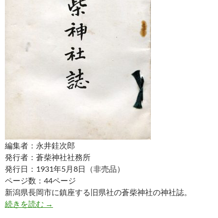
編集者：永井銈次郎
発行者：蒼柴神社社務所
発行日：1931年5月8日（非売品）
ページ数：44ページ
新潟県長岡市に鎮座する旧県社の蒼柴神社の神社誌。
蒼柴神社誌
続きを読む
→