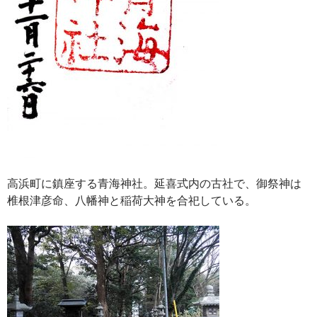
高浜町に鎮座する青海神社。延喜式内の古社で、御祭神は
椎根津彦命、八幡神と稲荷大神を合祀している。