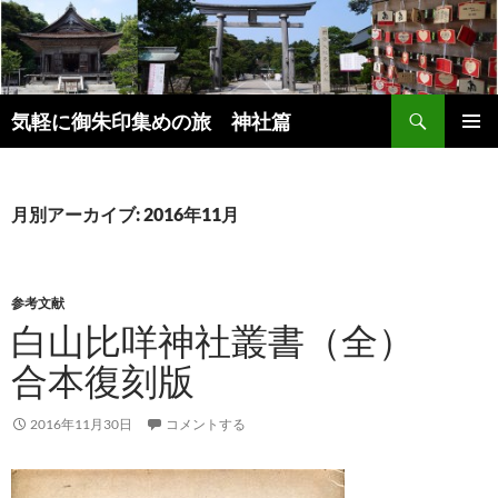
コ
ン
テ
ン
検
ツ
気軽に御朱印集めの旅 神社篇
索
へ
メインメ
ス
ニュー
キ
月別アーカイブ: 2016年11月
ッ
プ
参考文献
白山比咩神社叢書（全）
合本復刻版
2016年11月30日
コメントする