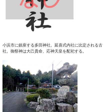
小浜市に鎮座する多田神社。延喜式内社に比定される古
社。御祭神は大己貴命、応神天皇を配祀する。