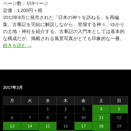
ページ数：159ページ
定価：1,200円＋税
2012年8月に発売された「日本の神々を訪ねる」を再編
集。古事記を完結に解説しながら、登場する神々、ゆかり
の土地・神社を紹介する。古事記の入門本としては基本的
な構成だが、掲載される風景写真がとても印象的な一冊。
【完全保存版】古事記 日本の神様と神社
続きを読む
→
2017年3月
月
火
水
木
金
土
日
1
2
3
4
5
6
7
8
9
10
11
12
13
14
15
16
17
18
19