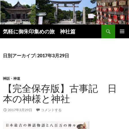
コ
ン
テ
ン
検
ツ
気軽に御朱印集めの旅 神社篇
索
へ
メインメ
ス
ニュー
キ
日別アーカイブ: 2017年3月29日
ッ
プ
神話・神道
【完全保存版】古事記 日
本の神様と神社
2017年3月29日
コメントする