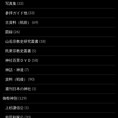
写真集
(32)
参拝ガイド他
(33)
古資料（戦前）
(69)
図録
(26)
山岳宗教史研究叢書
(18)
民衆宗教史叢書
(5)
神社百景ＤＶＤ
(58)
神話・神道
(7)
資料（戦後）
(90)
週刊日本の神社
(1)
御祭神別
(129)
上杉謙信公
(1)
前田利家公
(20)