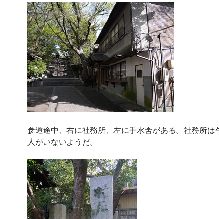
参道途中、右に社務所、左に手水舎がある。社務所は
人がいないようだ。