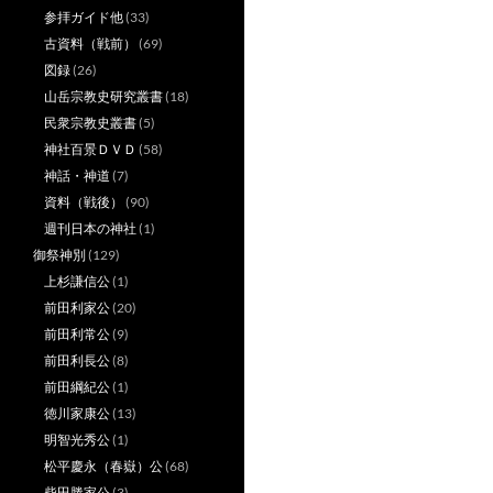
参拝ガイド他
(33)
古資料（戦前）
(69)
図録
(26)
山岳宗教史研究叢書
(18)
民衆宗教史叢書
(5)
神社百景ＤＶＤ
(58)
神話・神道
(7)
資料（戦後）
(90)
週刊日本の神社
(1)
御祭神別
(129)
上杉謙信公
(1)
前田利家公
(20)
前田利常公
(9)
前田利長公
(8)
前田綱紀公
(1)
徳川家康公
(13)
明智光秀公
(1)
松平慶永（春嶽）公
(68)
柴田勝家公
(3)