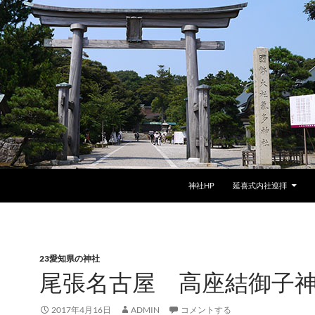
神社HP
延喜式内社巡拝
23愛知県の神社
尾張名古屋 高座結御子
2017年4月16日
ADMIN
コメントする