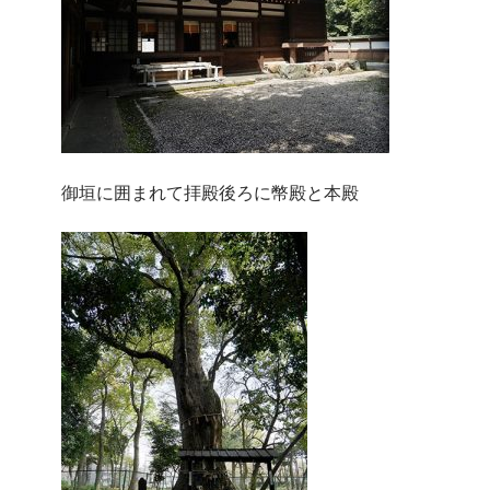
御垣に囲まれて拝殿後ろに幣殿と本殿