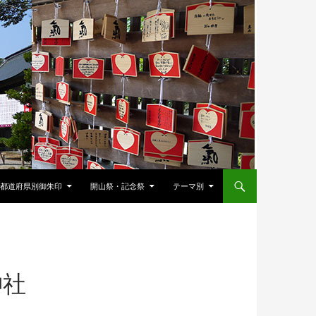
都道府県別御朱印
開山祭・記念祭
テーマ別
神社