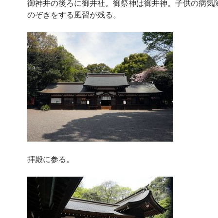
御神井の後ろに御井社。御祭神は御井神。子供の病気
のぞきをする風習が残る。
拝殿に参る。