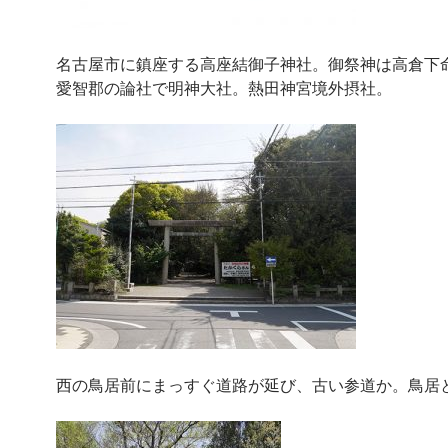
名古屋市に鎮座する高座結御子神社。御祭神は高倉下
愛智郡の論社で明神大社。熱田神宮境外摂社。
西の鳥居前にまっすぐ道路が延び、古い参道か。鳥居