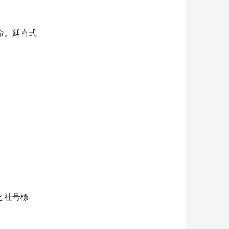
命。延喜式
と社号標