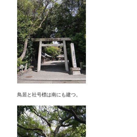
鳥居と社号標は南にも建つ。