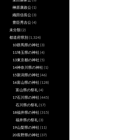
榊原康政公
(1)
織田信長公
(3)
豊臣秀吉公
(4)
未分類
(2)
都道府県別
(1,324)
10群馬県の神社
(3)
11埼玉県の神社
(4)
13東京都の神社
(5)
14神奈川県の神社
(1)
15新潟県の神社
(46)
16富山県の神社
(128)
富山県の祭礼
(4)
17石川県の神社
(445)
石川県の祭礼
(17)
18福井県の神社
(315)
福井県の祭礼
(3)
19山梨県の神社
(11)
20長野県の神社
(37)