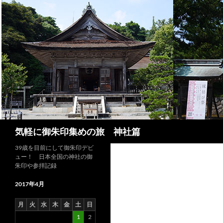
コ
ン
テ
ン
ツ
へ
ス
キ
ッ
プ
検
気軽に御朱印集めの旅 神社篇
索
39歳を目前にして御朱印デビ
ュー！ 日本全国の神社の御
朱印や参拝記録
2017年4月
月
火
水
木
金
土
日
1
2