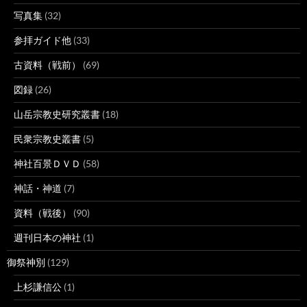
写真集
(32)
参拝ガイド他
(33)
古資料（戦前）
(69)
図録
(26)
山岳宗教史研究叢書
(18)
民衆宗教史叢書
(5)
神社百景ＤＶＤ
(58)
神話・神道
(7)
資料（戦後）
(90)
週刊日本の神社
(1)
御祭神別
(129)
上杉謙信公
(1)