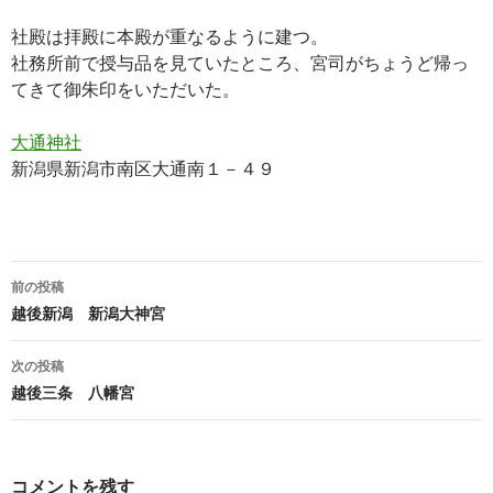
社殿は拝殿に本殿が重なるように建つ。
社務所前で授与品を見ていたところ、宮司がちょうど帰っ
てきて御朱印をいただいた。
大通神社
新潟県新潟市南区大通南１－４９
投
前の投稿
稿
越後新潟 新潟大神宮
ナ
次の投稿
ビ
越後三条 八幡宮
ゲ
ー
コメントを残す