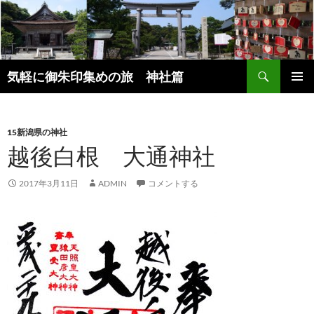
コ
ン
テ
ン
検
ツ
気軽に御朱印集めの旅 神社篇
索
へ
メインメ
ス
ニュー
キ
15新潟県の神社
ッ
越後白根 大通神社
プ
2017年3月11日
ADMIN
コメントする