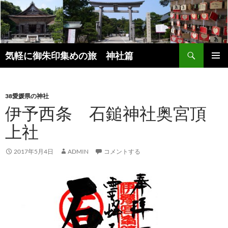
コ
ン
テ
ン
検
ツ
気軽に御朱印集めの旅 神社篇
索
へ
メインメ
ス
ニュー
キ
38愛媛県の神社
ッ
伊予西条 石鎚神社奥宮頂
プ
上社
2017年5月4日
ADMIN
コメントする