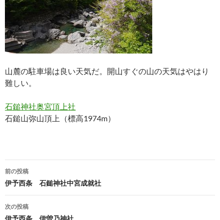
山麓の駐車場は良い天気だ。開山すぐの山の天気はやはり
難しい。
石鎚神社奥宮頂上社
石鎚山弥山頂上（標高1974m）
投
前の投稿
稿
伊予西条 石鎚神社中宮成就社
ナ
次の投稿
ビ
伊予西条 伊曽乃神社