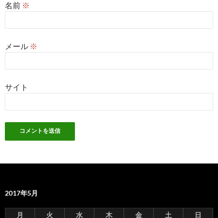
名前
※
メール
※
サイト
2017年5月
月
火
水
木
金
土
日