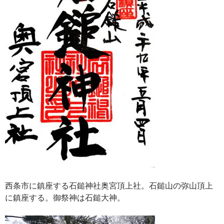
西条市に鎮座する石鎚神社奥宮頂上社。石鎚山の弥山頂上
に鎮座する。御祭神は石鎚大神。