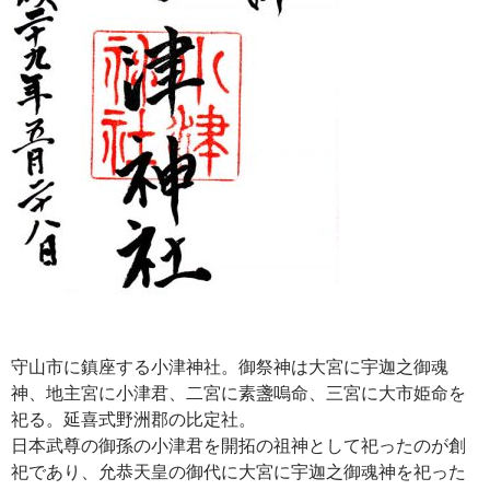
守山市に鎮座する小津神社。御祭神は大宮に宇迦之御魂
神、地主宮に小津君、二宮に素盞嗚命、三宮に大市姫命を
祀る。延喜式野洲郡の比定社。
日本武尊の御孫の小津君を開拓の祖神として祀ったのが創
祀であり、允恭天皇の御代に大宮に宇迦之御魂神を祀った