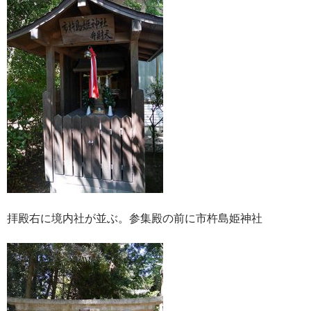
拝殿右に境内社が並ぶ。参集殿の前に市杵島姫神社