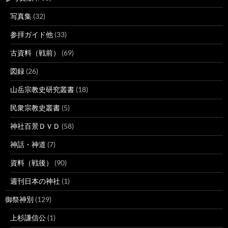
写真集
(32)
参拝ガイド他
(33)
古資料（戦前）
(69)
図録
(26)
山岳宗教史研究叢書
(18)
民衆宗教史叢書
(5)
神社百景ＤＶＤ
(58)
神話・神道
(7)
資料（戦後）
(90)
週刊日本の神社
(1)
御祭神別
(129)
上杉謙信公
(1)