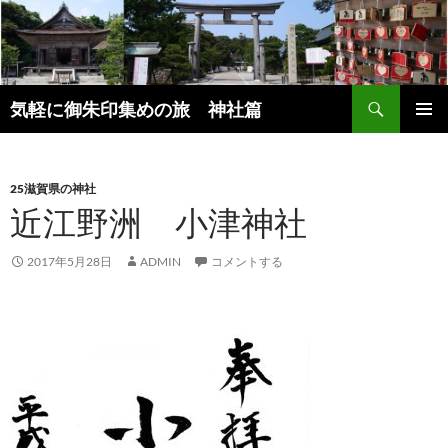
コ
ン
テ
ン
検
ツ
気軽に御朱印集めの旅 神社篇
索
へ
メインメ
ス
ニュー
キ
25滋賀県の神社
ッ
近江野洲 小津神社
プ
2017年5月28日
ADMIN
コメントする