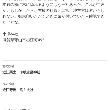
本殿の横に木に隠れるようにもう一社あった。これが二宮
か。もしかしたら、右横の社殿と二宮、地主宮は逆かもし
れない。御朱印いただくときに気が付いていたら確認でき
たけどな。
小津神社
滋賀県守山市杉江町495
投
前の投稿
稿
近江栗太 印岐志呂神社
ナ
次の投稿
ビ
近江野洲 兵主大社
ゲ
ー