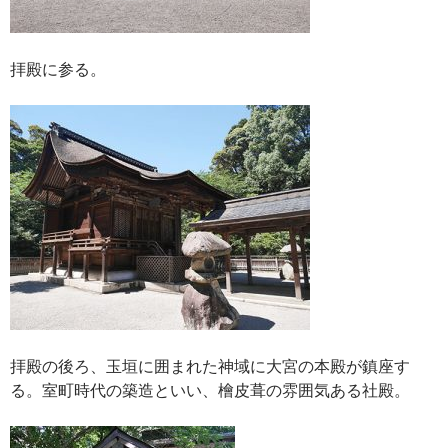
拝殿に参る。
拝殿の後ろ、玉垣に囲まれた神域に大宮の本殿が鎮座す
る。室町時代の築造といい、檜皮葺の雰囲気ある社殿。