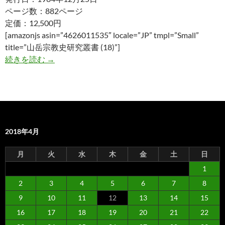
ページ数：882ページ
定価：12,500円
[amazonjs asin=”4626011535″ locale=”JP” tmpl=”Small”
title=”山岳宗教史研究叢書 (18)”]
修験道史料集(Ⅱ)西日本篇 山岳宗教史研究叢書1
続きを読む
→
2018年4月
月
火
水
木
金
土
日
1
2
3
4
5
6
7
8
9
10
11
12
13
14
15
16
17
18
19
20
21
22