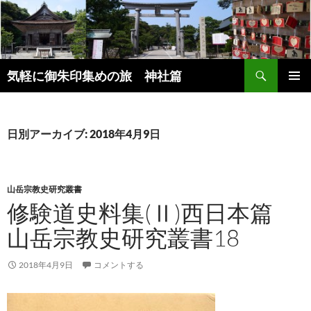
コ
ン
テ
ン
検
ツ
気軽に御朱印集めの旅 神社篇
索
へ
メインメ
ス
ニュー
キ
日別アーカイブ: 2018年4月9日
ッ
プ
山岳宗教史研究叢書
修験道史料集(Ⅱ)西日本篇
山岳宗教史研究叢書18
2018年4月9日
コメントする