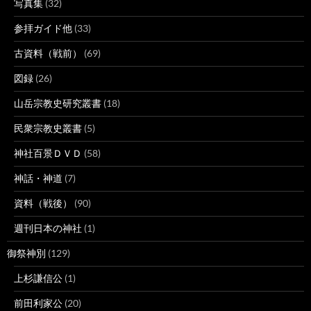
写真集
(32)
参拝ガイド他
(33)
古資料（戦前）
(69)
図録
(26)
山岳宗教史研究叢書
(18)
民衆宗教史叢書
(5)
神社百景ＤＶＤ
(58)
神話・神道
(7)
資料（戦後）
(90)
週刊日本の神社
(1)
御祭神別
(129)
上杉謙信公
(1)
前田利家公
(20)