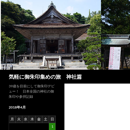
コ
ン
テ
ン
ツ
へ
ス
キ
ッ
プ
検
気軽に御朱印集めの旅 神社篇
索
39歳を目前にして御朱印デビ
ュー！ 日本全国の神社の御
朱印や参拝記録
2018年4月
月
火
水
木
金
土
日
1