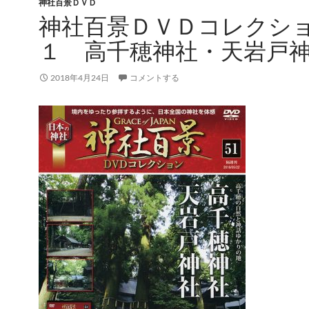
神社百景ＤＶＤ
神社百景ＤＶＤコレクシ
１ 高千穂神社・天岩戸
2018年4月24日
コメントする