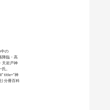
の中の
孫降臨・高
・天岩戸神
一氏。
” title=”神
) 分冊百科