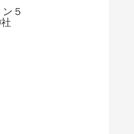
ョン５
神社