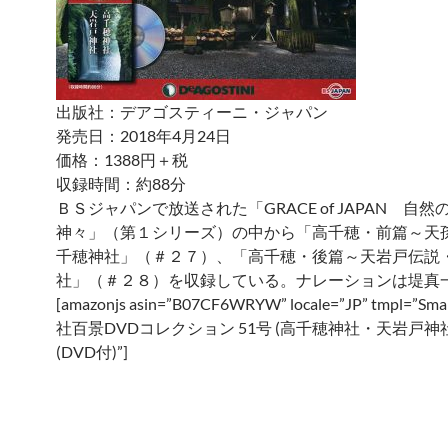
出版社：デアゴスティーニ・ジャパン
発売日：2018年4月24日
価格：1388円＋税
収録時間：約88分
ＢＳジャパンで放送された「GRACE of JAPAN 自然
神々」（第１シリーズ）の中から「高千穂・前篇～天
千穂神社」（＃２７）、「高千穂・後篇～天岩戸伝説
社」（＃２８）を収録している。ナレーションは堤真
[amazonjs asin=”B07CF6WRYW” locale=”JP” tmpl=”Small
社百景DVDコレクション 51号 (高千穂神社・天岩戸神社
(DVD付)”]