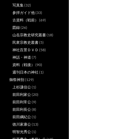
写真集
(32)
参拝ガイド他
(33)
古資料（戦前）
(69)
図録
(26)
山岳宗教史研究叢書
(18)
民衆宗教史叢書
(5)
神社百景ＤＶＤ
(58)
神話・神道
(7)
資料（戦後）
(90)
週刊日本の神社
(1)
御祭神別
(129)
上杉謙信公
(1)
前田利家公
(20)
前田利常公
(9)
前田利長公
(8)
前田綱紀公
(1)
徳川家康公
(13)
明智光秀公
(1)