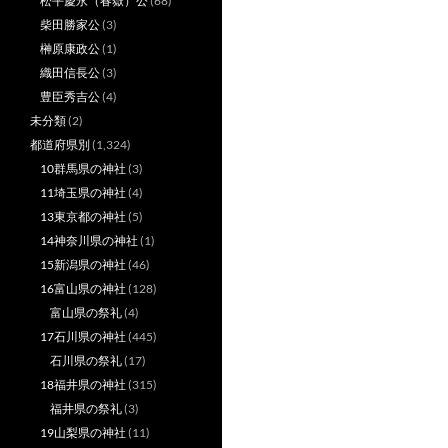
松平慶永（春嶽）公
(68)
柴田勝家公
(3)
榊原康政公
(1)
織田信長公
(3)
豊臣秀吉公
(4)
未分類
(2)
都道府県別
(1,324)
10群馬県の神社
(3)
11埼玉県の神社
(4)
13東京都の神社
(5)
14神奈川県の神社
(1)
15新潟県の神社
(46)
16富山県の神社
(128)
富山県の祭礼
(4)
17石川県の神社
(445)
石川県の祭礼
(17)
18福井県の神社
(315)
福井県の祭礼
(3)
19山梨県の神社
(11)