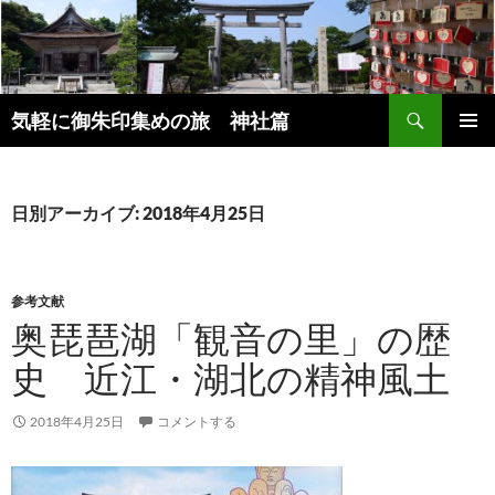
コ
ン
テ
ン
検
ツ
気軽に御朱印集めの旅 神社篇
索
へ
メインメ
ス
ニュー
キ
日別アーカイブ: 2018年4月25日
ッ
プ
参考文献
奥琵琶湖「観音の里」の歴
史 近江・湖北の精神風土
2018年4月25日
コメントする