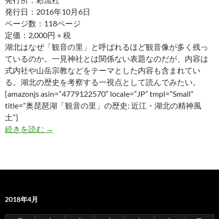
発行日：2016年10月6日
ページ数：118ページ
定価：2,000円＋税
湖北はなぜ「観音の里」と呼ばれるほど観音像が多く残っ
ているのか。一見神社とは関係ない表題なのだが、内容は
式内社や山岳宗教などをテーマとした内容も含まれてい
る。湖北の歴史を考察する一視点として読んでみたい。
[amazonjs asin=”4779122570″ locale=”JP” tmpl=”Small”
title=”奥琵琶湖「観音の里」の歴史: 近江・湖北の精神風
土”]
奥琵琶湖「観音の里」の歴史 近江・湖北の精神
続きを読む
→
2018年4月