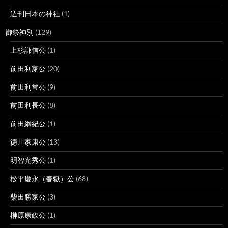
週刊日本の神社
(1)
御祭神別
(129)
上杉謙信公
(1)
前田利家公
(20)
前田利常公
(9)
前田利長公
(8)
前田綱紀公
(1)
徳川家康公
(13)
明智光秀公
(1)
松平慶永（春嶽）公
(68)
柴田勝家公
(3)
榊原康政公
(1)