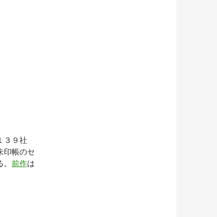
１３９社
朱印帳のセ
る。
前作
は