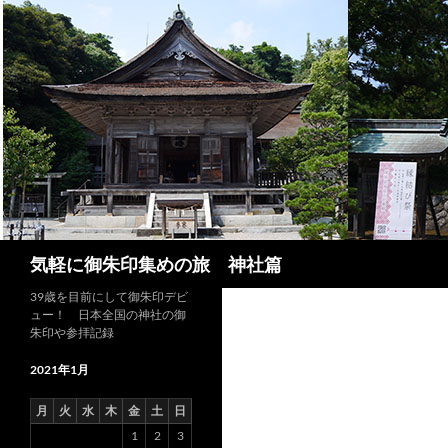
コ
ン
テ
ン
ツ
へ
ス
キ
ッ
プ
検
気軽に御朱印集めの旅 神社篇
索
39歳を目前にして御朱印デビ
ュー！ 日本全国の神社の御
朱印や参拝記録
2021年1月
月
火
水
木
金
土
日
1
2
3