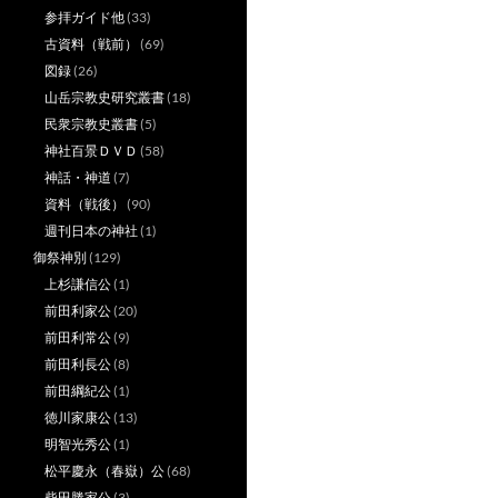
参拝ガイド他
(33)
古資料（戦前）
(69)
図録
(26)
山岳宗教史研究叢書
(18)
民衆宗教史叢書
(5)
神社百景ＤＶＤ
(58)
神話・神道
(7)
資料（戦後）
(90)
週刊日本の神社
(1)
御祭神別
(129)
上杉謙信公
(1)
前田利家公
(20)
前田利常公
(9)
前田利長公
(8)
前田綱紀公
(1)
徳川家康公
(13)
明智光秀公
(1)
松平慶永（春嶽）公
(68)
柴田勝家公
(3)