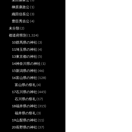
榊原康政公
(1)
織田信長公
(3)
豊臣秀吉公
(4)
未分類
(2)
都道府県別
(1,324)
10群馬県の神社
(3)
11埼玉県の神社
(4)
13東京都の神社
(5)
14神奈川県の神社
(1)
15新潟県の神社
(46)
16富山県の神社
(128)
富山県の祭礼
(4)
17石川県の神社
(445)
石川県の祭礼
(17)
18福井県の神社
(315)
福井県の祭礼
(3)
19山梨県の神社
(11)
20長野県の神社
(37)