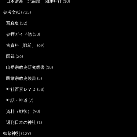
日本遺産「北前船」関連神社
(10)
参考文献
(735)
写真集
(32)
参拝ガイド他
(33)
古資料（戦前）
(69)
図録
(26)
山岳宗教史研究叢書
(18)
民衆宗教史叢書
(5)
神社百景ＤＶＤ
(58)
神話・神道
(7)
資料（戦後）
(90)
週刊日本の神社
(1)
御祭神別
(129)