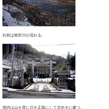
社前は牧田川が流れる。
境内は山を背に川を正面にして北向きに建つ。