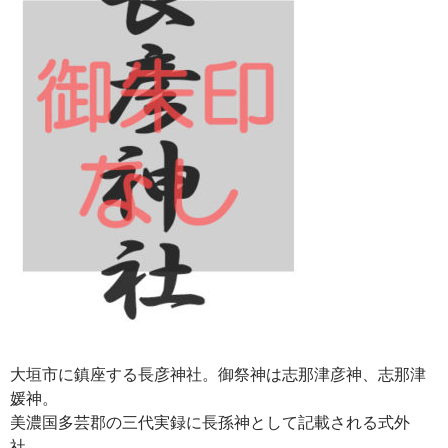
大垣市に鎮座する長彦神社。御祭神は志那津彦神、志那津
媛神。
美濃国多芸郡の三代実録に長孫神として記載される式外
社。