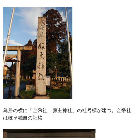
鳥居の横に「金幣社 縣主神社」の社号標が建つ。金幣社
は岐阜独自の社格。