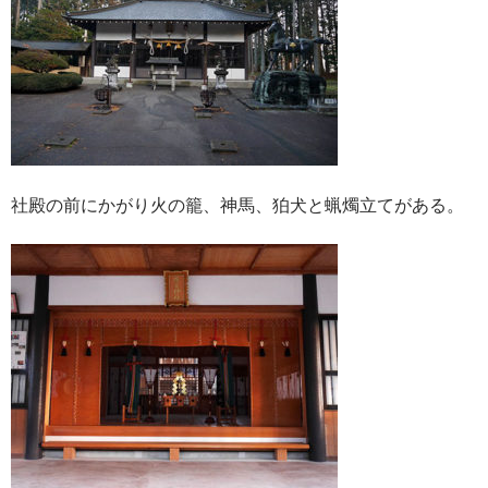
社殿の前にかがり火の籠、神馬、狛犬と蝋燭立てがある。