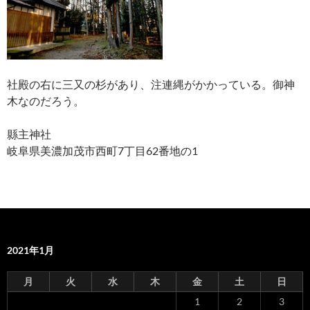
社殿の右に三又の杉があり、注連縄がかかっている。御神
木なのだろう。
縣主神社
岐阜県美濃加茂市西町7丁目62番地の1
2021年1月
月
火
水
木
金
土
日
1
2
3