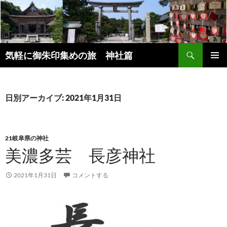
コ
ン
テ
ン
検
ツ
気軽に御朱印集めの旅 神社篇
索
へ
メインメ
ス
ニュー
キ
日別アーカイブ: 2021年1月31日
ッ
プ
21岐阜県の神社
美濃多芸 長彦神社
2021年1月31日
コメントする