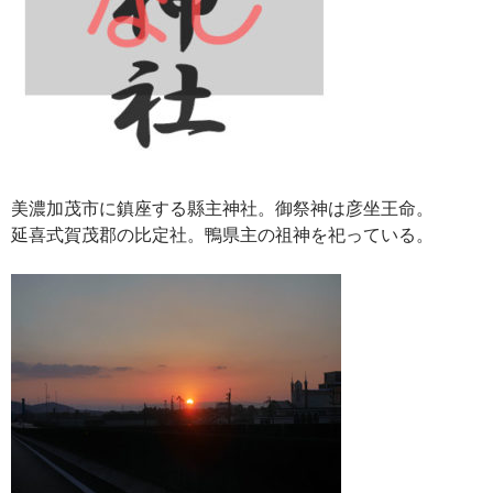
美濃加茂市に鎮座する縣主神社。御祭神は彦坐王命。
延喜式賀茂郡の比定社。鴨県主の祖神を祀っている。