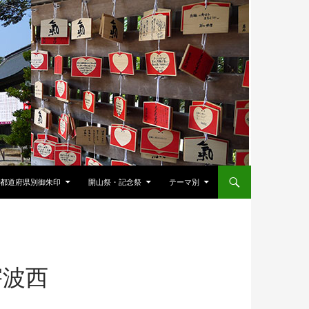
都道府県別御朱印
開山祭・記念祭
テーマ別
宇波西