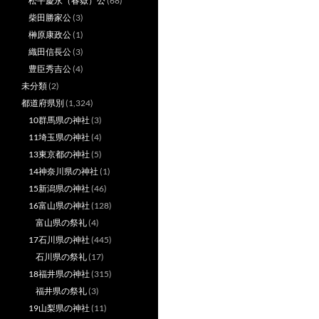
松平慶永（春嶽）公
(68)
柴田勝家公
(3)
榊原康政公
(1)
織田信長公
(3)
豊臣秀吉公
(4)
未分類
(2)
都道府県別
(1,324)
10群馬県の神社
(3)
11埼玉県の神社
(4)
13東京都の神社
(5)
14神奈川県の神社
(1)
15新潟県の神社
(46)
16富山県の神社
(128)
富山県の祭礼
(4)
17石川県の神社
(445)
石川県の祭礼
(17)
18福井県の神社
(315)
福井県の祭礼
(3)
19山梨県の神社
(11)