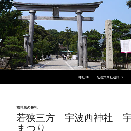
神社HP
延喜式内社巡拝
福井県の祭礼
若狭三方 宇波西神社 
まつり