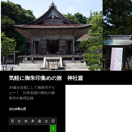
コ
ン
テ
ン
ツ
へ
ス
キ
ッ
プ
検
気軽に御朱印集めの旅 神社篇
索
39歳を目前にして御朱印デビ
ュー！ 日本全国の神社の御
朱印や参拝記録
2018年4月
月
火
水
木
金
土
日
1