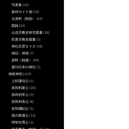
写真集
(32)
参拝ガイド他
(33)
古資料（戦前）
(69)
図録
(26)
山岳宗教史研究叢書
(18)
民衆宗教史叢書
(5)
神社百景ＤＶＤ
(58)
神話・神道
(7)
資料（戦後）
(90)
週刊日本の神社
(1)
御祭神別
(129)
上杉謙信公
(1)
前田利家公
(20)
前田利常公
(9)
前田利長公
(8)
前田綱紀公
(1)
徳川家康公
(13)
明智光秀公
(1)