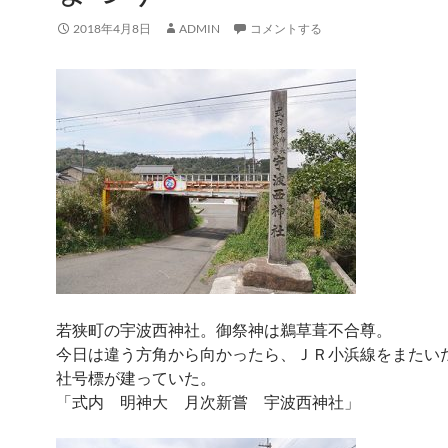
2018年4月8日
ADMIN
コメントする
若狭町の宇波西神社。御祭神は鵜草葺不合尊。
今日は違う方角から向かったら、ＪＲ小浜線をまたい
社号標が建っていた。
「式内 明神大 月次新嘗 宇波西神社」